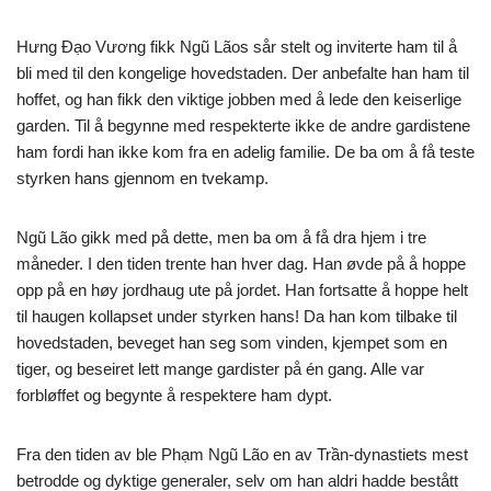
Hưng Đạo Vương fikk Ngũ Lãos sår stelt og inviterte ham til å
bli med til den kongelige hovedstaden. Der anbefalte han ham til
hoffet, og han fikk den viktige jobben med å lede den keiserlige
garden. Til å begynne med respekterte ikke de andre gardistene
ham fordi han ikke kom fra en adelig familie. De ba om å få teste
styrken hans gjennom en tvekamp.
Ngũ Lão gikk med på dette, men ba om å få dra hjem i tre
måneder. I den tiden trente han hver dag. Han øvde på å hoppe
opp på en høy jordhaug ute på jordet. Han fortsatte å hoppe helt
til haugen kollapset under styrken hans! Da han kom tilbake til
hovedstaden, beveget han seg som vinden, kjempet som en
tiger, og beseiret lett mange gardister på én gang. Alle var
forbløffet og begynte å respektere ham dypt.
Fra den tiden av ble Phạm Ngũ Lão en av Trần-dynastiets mest
betrodde og dyktige generaler, selv om han aldri hadde bestått