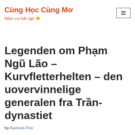
Cùng Học Cùng Mơ
Skip
Niềm vui bất ngờ
to
content
Legenden om Phạm
Ngũ Lão –
Kurvfletterhelten – den
uovervinnelige
generalen fra Trần-
dynastiet
by
Kurious Fox