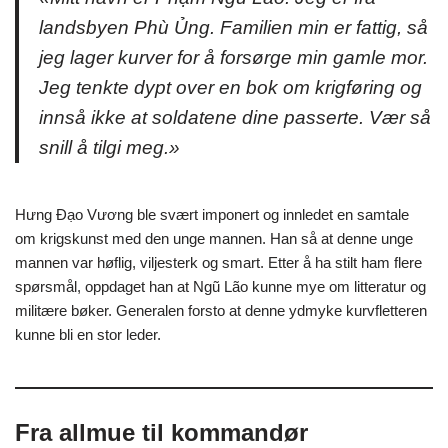
landsbyen Phù Ủng. Familien min er fattig, så
jeg lager kurver for å forsørge min gamle mor.
Jeg tenkte dypt over en bok om krigføring og
innså ikke at soldatene dine passerte. Vær så
snill å tilgi meg.»
Hưng Đạo Vương ble svært imponert og innledet en samtale
om krigskunst med den unge mannen. Han så at denne unge
mannen var høflig, viljesterk og smart. Etter å ha stilt ham flere
spørsmål, oppdaget han at Ngũ Lão kunne mye om litteratur og
militære bøker. Generalen forsto at denne ydmyke kurvfletteren
kunne bli en stor leder.
Fra allmue til kommandør