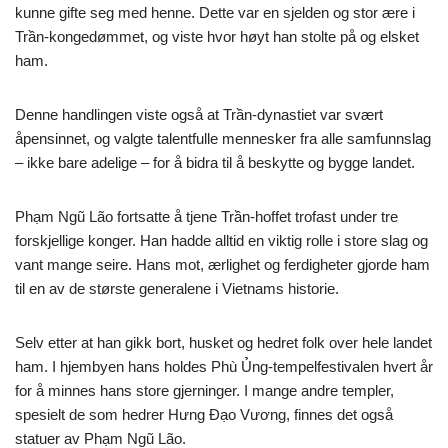
kunne gifte seg med henne. Dette var en sjelden og stor ære i
Trần-kongedømmet, og viste hvor høyt han stolte på og elsket
ham.
Denne handlingen viste også at Trần-dynastiet var svært
åpensinnet, og valgte talentfulle mennesker fra alle samfunnslag
– ikke bare adelige – for å bidra til å beskytte og bygge landet.
Phạm Ngũ Lão fortsatte å tjene Trần-hoffet trofast under tre
forskjellige konger. Han hadde alltid en viktig rolle i store slag og
vant mange seire. Hans mot, ærlighet og ferdigheter gjorde ham
til en av de største generalene i Vietnams historie.
Selv etter at han gikk bort, husket og hedret folk over hele landet
ham. I hjembyen hans holdes Phù Ủng-tempelfestivalen hvert år
for å minnes hans store gjerninger. I mange andre templer,
spesielt de som hedrer Hưng Đạo Vương, finnes det også
statuer av Phạm Ngũ Lão.