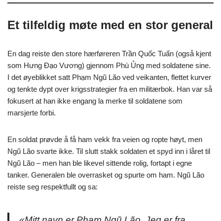
Et tilfeldig møte med en stor general
En dag reiste den store hærføreren Trần Quốc Tuấn (også kjent
som Hưng Đạo Vương) gjennom Phù Ủng med soldatene sine.
I det øyeblikket satt Phạm Ngũ Lão ved veikanten, flettet kurver
og tenkte dypt over krigsstrategier fra en militærbok. Han var så
fokusert at han ikke engang la merke til soldatene som
marsjerte forbi.
En soldat prøvde å få ham vekk fra veien og ropte høyt, men
Ngũ Lão svarte ikke. Til slutt stakk soldaten et spyd inn i låret til
Ngũ Lão – men han ble likevel sittende rolig, fortapt i egne
tanker. Generalen ble overrasket og spurte om ham. Ngũ Lão
reiste seg respektfullt og sa:
«Mitt navn er Phạm Ngũ Lão. Jeg er fra