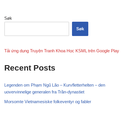
Søk
Søk
Tải ứng dụng Truyện Tranh Khoa Học KSML trên Google Play
Recent Posts
Legenden om Phạm Ngũ Lão – Kurvfletterhelten – den
uovervinnelige generalen fra Trần-dynastiet
Morsomte Vietnamesiske folkeventyr og fabler