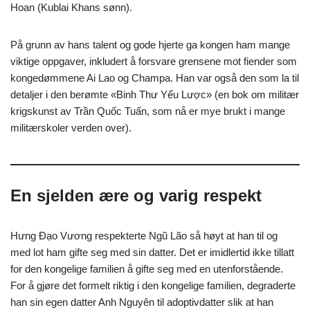
Hoan (Kublai Khans sønn).
På grunn av hans talent og gode hjerte ga kongen ham mange
viktige oppgaver, inkludert å forsvare grensene mot fiender som
kongedømmene Ai Lao og Champa. Han var også den som la til
detaljer i den berømte «Binh Thư Yếu Lược» (en bok om militær
krigskunst av Trần Quốc Tuấn, som nå er mye brukt i mange
militærskoler verden over).
En sjelden ære og varig respekt
Hưng Đạo Vương respekterte Ngũ Lão så høyt at han til og
med lot ham gifte seg med sin datter. Det er imidlertid ikke tillatt
for den kongelige familien å gifte seg med en utenforstående.
For å gjøre det formelt riktig i den kongelige familien, degraderte
han sin egen datter Anh Nguyên til adoptivdatter slik at han