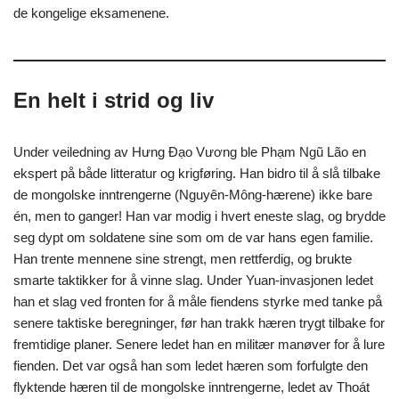
de kongelige eksamenene.
En helt i strid og liv
Under veiledning av Hưng Đạo Vương ble Phạm Ngũ Lão en
ekspert på både litteratur og krigføring. Han bidro til å slå tilbake
de mongolske inntrengerne (Nguyên-Mông-hærene) ikke bare
én, men to ganger! Han var modig i hvert eneste slag, og brydde
seg dypt om soldatene sine som om de var hans egen familie.
Han trente mennene sine strengt, men rettferdig, og brukte
smarte taktikker for å vinne slag. Under Yuan-invasjonen ledet
han et slag ved fronten for å måle fiendens styrke med tanke på
senere taktiske beregninger, før han trakk hæren trygt tilbake for
fremtidige planer. Senere ledet han en militær manøver for å lure
fienden. Det var også han som ledet hæren som forfulgte den
flyktende hæren til de mongolske inntrengerne, ledet av Thoát