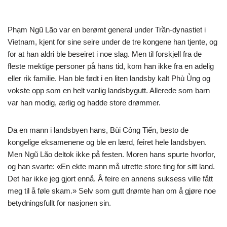
Phạm Ngũ Lão var en berømt general under Trần-dynastiet i
Vietnam, kjent for sine seire under de tre kongene han tjente, og
for at han aldri ble beseiret i noe slag. Men til forskjell fra de
fleste mektige personer på hans tid, kom han ikke fra en adelig
eller rik familie. Han ble født i en liten landsby kalt Phù Ủng og
vokste opp som en helt vanlig landsbygutt. Allerede som barn
var han modig, ærlig og hadde store drømmer.
Da en mann i landsbyen hans, Bùi Công Tiến, besto de
kongelige eksamenene og ble en lærd, feiret hele landsbyen.
Men Ngũ Lão deltok ikke på festen. Moren hans spurte hvorfor,
og han svarte: «En ekte mann må utrette store ting for sitt land.
Det har ikke jeg gjort ennå. Å feire en annens suksess ville fått
meg til å føle skam.» Selv som gutt drømte han om å gjøre noe
betydningsfullt for nasjonen sin.