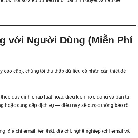
hiết bị, một số siêu dữ liệu như loại trình duyệt và tiêu đề
 với Người Dùng (Miễn Phí
cao cấp), chúng tôi thu thập dữ liệu cá nhân cần thiết để
 theo quy định pháp luật hoặc điều kiện hợp đồng và bạn từ
ồng hoặc cung cấp dịch vụ — điều này sẽ được thông báo rõ
g, địa chỉ email, tên thật, địa chỉ, nghề nghiệp (chỉ email và