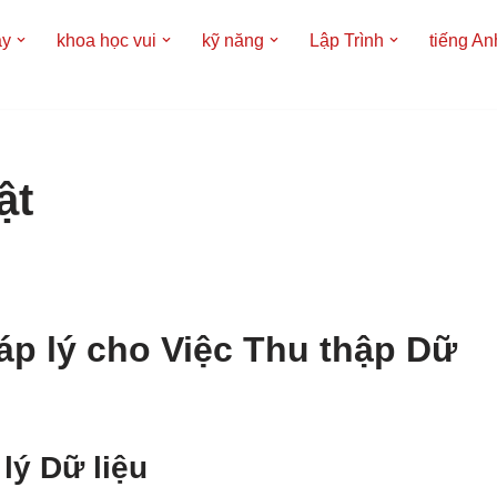
áy
khoa học vui
kỹ năng
Lập Trình
tiếng An
ật
áp lý cho Việc Thu thập Dữ
lý Dữ liệu