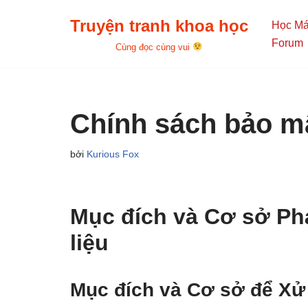
Truyện tranh khoa học
Học M
Chuyển
Forum
Cùng đọc cùng vui
tới
nội
dung
Chính sách bảo m
bởi
Kurious Fox
Mục đích và Cơ sở Ph
liệu
Mục đích và Cơ sở để Xử 