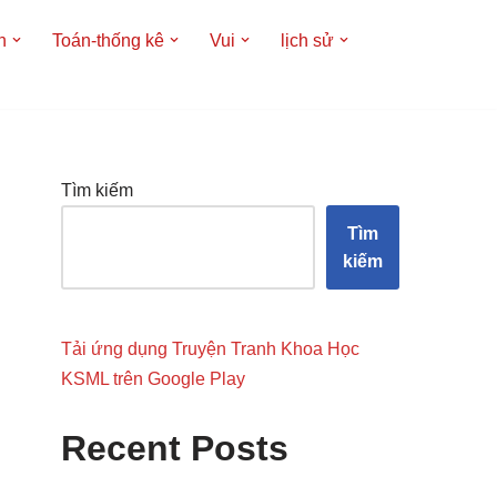
h
Toán-thống kê
Vui
lịch sử
Tìm kiếm
Tìm
kiếm
Tải ứng dụng Truyện Tranh Khoa Học
KSML trên Google Play
Recent Posts