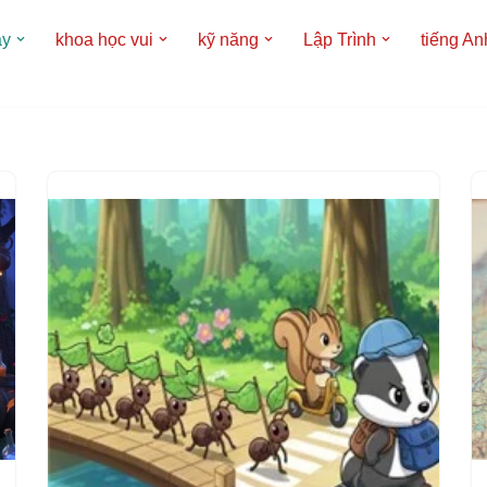
áy
khoa học vui
kỹ năng
Lập Trình
tiếng An