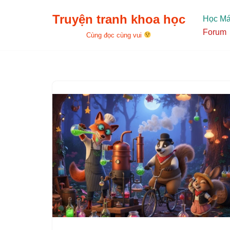
Truyện tranh khoa học
Học M
Chuyển
Forum
Cùng đọc cùng vui
tới
nội
dung