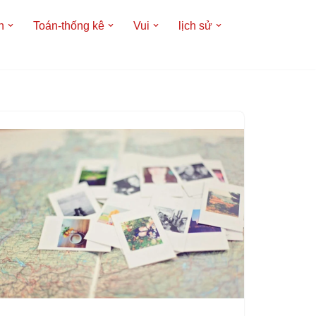
h
Toán-thống kê
Vui
lịch sử