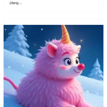
(dạng…