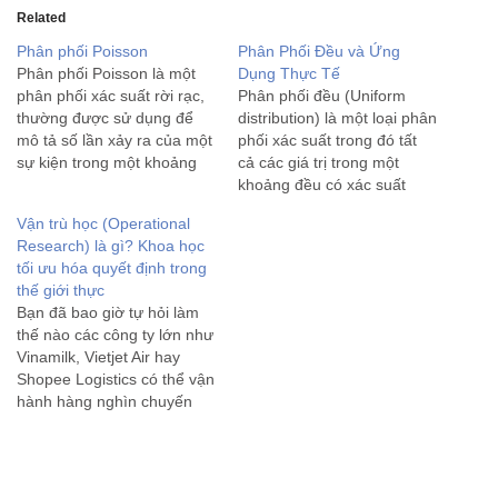
Related
Phân phối Poisson
Phân Phối Đều và Ứng
Phân phối Poisson là một
Dụng Thực Tế
phân phối xác suất rời rạc,
Phân phối đều (Uniform
thường được sử dụng để
distribution) là một loại phân
mô tả số lần xảy ra của một
phối xác suất trong đó tất
sự kiện trong một khoảng
cả các giá trị trong một
thời gian cố định hoặc trong
khoảng đều có xác suất
một không gian cố định, khi
xuất hiện bằng nhau. Có hai
Vận trù học (Operational
các sự kiện này xảy ra độc
loại phân phối đều chính: 1.
Research) là gì? Khoa học
lập với…
Phân phối đều rời rạc
tối ưu hóa quyết định trong
(Discrete Uniform
thế giới thực
Distribution): Đây là phân
Bạn đã bao giờ tự hỏi làm
phối…
thế nào các công ty lớn như
Vinamilk, Vietjet Air hay
Shopee Logistics có thể vận
hành hàng nghìn chuyến
xe, quản lý hàng tồn kho
khổng lồ và tối ưu chi phí
chỉ trong tích tắc? Bí quyết
nằm ở một ngành…