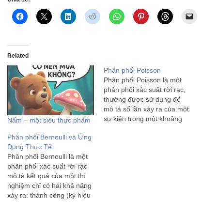
Related
Phân phối Poisson
Phân phối Poisson là một
phân phối xác suất rời rạc,
thường được sử dụng để
mô tả số lần xảy ra của một
sự kiện trong một khoảng
Nấm – một siêu thực phẩm
thời gian cố định hoặc trong
Phân phối Bernoulli và Ứng
một không gian cố định, khi
Dụng Thực Tế
các sự kiện này xảy ra độc
Phân phối Bernoulli là một
lập với…
phân phối xác suất rời rạc
mô tả kết quả của một thí
nghiệm chỉ có hai khả năng
xảy ra: thành công (ký hiệu
là 1) hoặc thất bại (ký hiệu
là 0). Phân phối này được