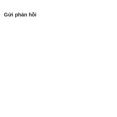
đặt theo tên nhà toán học
Thụy…
Gửi phản hồi