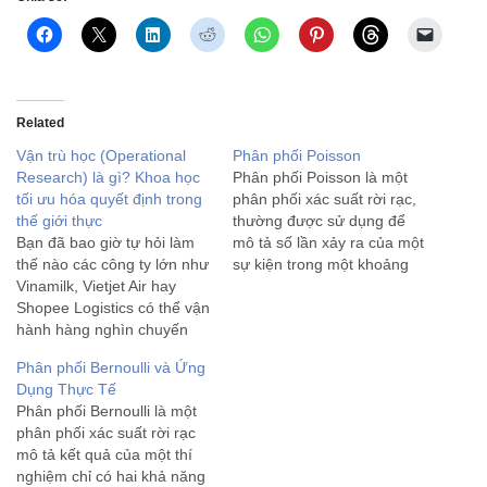
Related
Vận trù học (Operational
Phân phối Poisson
Research) là gì? Khoa học
Phân phối Poisson là một
tối ưu hóa quyết định trong
phân phối xác suất rời rạc,
thế giới thực
thường được sử dụng để
Bạn đã bao giờ tự hỏi làm
mô tả số lần xảy ra của một
thế nào các công ty lớn như
sự kiện trong một khoảng
Vinamilk, Vietjet Air hay
thời gian cố định hoặc trong
Shopee Logistics có thể vận
một không gian cố định, khi
hành hàng nghìn chuyến
các sự kiện này xảy ra độc
xe, quản lý hàng tồn kho
lập với…
Phân phối Bernoulli và Ứng
khổng lồ và tối ưu chi phí
Dụng Thực Tế
chỉ trong tích tắc? Bí quyết
Phân phối Bernoulli là một
nằm ở một ngành…
phân phối xác suất rời rạc
mô tả kết quả của một thí
nghiệm chỉ có hai khả năng