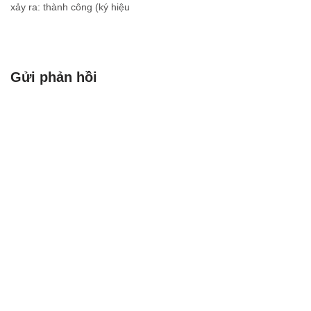
xảy ra: thành công (ký hiệu
là 1) hoặc thất bại (ký hiệu
là 0). Phân phối này được
đặt theo tên nhà toán học
Thụy…
Gửi phản hồi