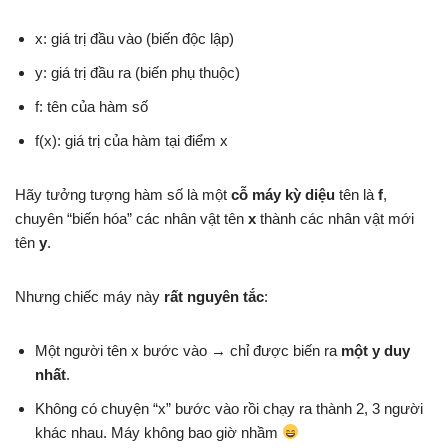
x: giá trị đầu vào (biến độc lập)
y: giá trị đầu ra (biến phụ thuộc)
f: tên của hàm số
f(x): giá trị của hàm tại điểm x
Hãy tưởng tượng hàm số là một
cỗ máy kỳ diệu
tên là
f
,
chuyên “biến hóa” các nhân vật tên
x
thành các nhân vật mới
tên
y
.
Nhưng chiếc máy này
rất nguyên tắc
:
Một người tên x bước vào → chỉ được biến ra
một y duy
nhất
.
Không có chuyện “x” bước vào rồi chạy ra thành 2, 3 người
khác nhau. Máy không bao giờ nhầm