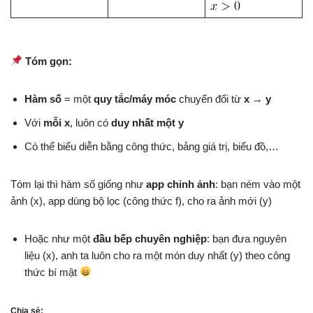
Tóm gọn:
Hàm số
= một
quy tắc/máy móc
chuyển đổi từ
x → y
Với
mỗi x
, luôn có
duy nhất một y
Có thể biểu diễn bằng công thức, bảng giá trị, biểu đồ,…
Tóm lại thì hàm số giống như
app chỉnh ảnh
: bạn ném vào một
ảnh (x), app dùng bộ lọc (công thức f), cho ra ảnh mới (y)
Hoặc như một
đầu bếp chuyên nghiệp
: bạn đưa nguyên
liệu (x), anh ta luôn cho ra một món duy nhất (y) theo công
thức bí mật
Chia sẻ: