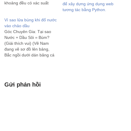
khoảng đều có xác suất
để xây dựng ứng dụng web
xuất hiện bằng nhau. Có hai
tương tác bằng Python.
loại phân phối đều chính: 1.
Vì sao lửa bùng khi đổ nước
Phân phối đều rời rạc
vào chảo dầu
(Discrete Uniform
Góc Chuyên Gia: Tại sao
Distribution): Đây là phân
Nước + Dầu Sôi = Bùm?
phối…
(Giải thích vui) (Vẽ Nam
đang vẽ sơ đồ lên bảng,
Bắc ngồi dưới dán băng cá
nhân đầy mặt) Chênh lệch
nhiệt độ: Nước sôi ở \
(100^{\circ}C\). Dầu đang
sôi ở \(>200^{\circ}C\).
Gửi phản hồi
Chênh lệch khối lượng
riêng: Nước…