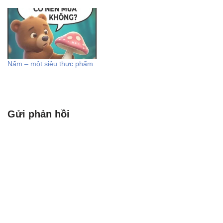
loại phân phối đều chính: 1.
Phân phối đều rời rạc
(Discrete Uniform
Distribution): Đây là phân
phối…
Nấm – một siêu thực phẩm
Gửi phản hồi