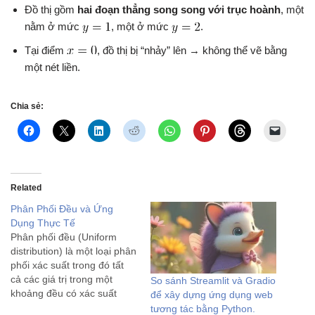
Đồ thị gồm
hai đoạn thẳng song song với trục hoành
, một
nằm ở mức
, một ở mức
.
Tại điểm
, đồ thị bị “nhảy” lên → không thể vẽ bằng
một nét liền.
Chia sẻ:
Related
Phân Phối Đều và Ứng
Dụng Thực Tế
Phân phối đều (Uniform
distribution) là một loại phân
phối xác suất trong đó tất
cả các giá trị trong một
So sánh Streamlit và Gradio
khoảng đều có xác suất
để xây dựng ứng dụng web
xuất hiện bằng nhau. Có hai
tương tác bằng Python.