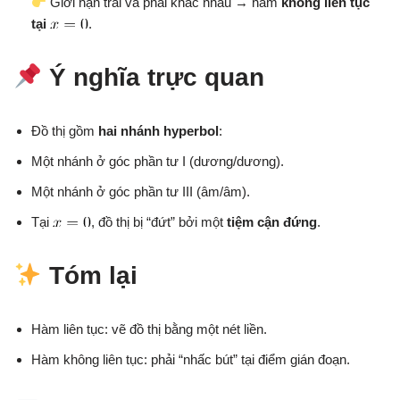
Giới hạn trái và phải khác nhau → hàm
không liên tục
tại
.
Ý nghĩa trực quan
Đồ thị gồm
hai nhánh hyperbol
:
Một nhánh ở góc phần tư I (dương/dương).
Một nhánh ở góc phần tư III (âm/âm).
Tại
, đồ thị bị “đứt” bởi một
tiệm cận đứng
.
Tóm lại
Hàm liên tục: vẽ đồ thị bằng một nét liền.
Hàm không liên tục: phải “nhấc bút” tại điểm gián đoạn.