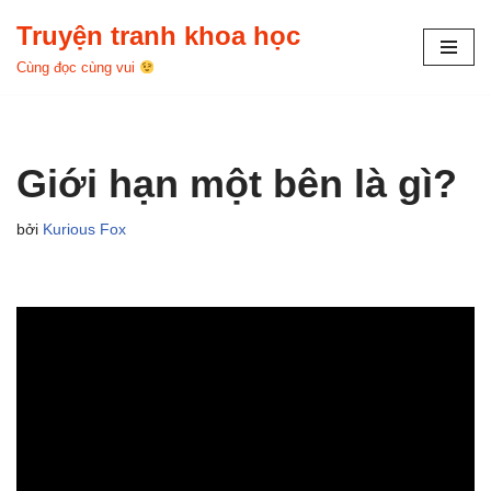
Truyện tranh khoa học
Chuyển
Cùng đọc cùng vui
tới
nội
dung
Giới hạn một bên là gì?
bởi
Kurious Fox