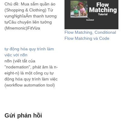
Chủ đề: Mua sắm quần áo
(Shopping & Clothing) Từ
vựngNghĩaÂm thanh tương
tựCâu chuyện liên tưởng
(Mnemonic)FitVừa
Flow Matching, Conditional
vặnPhítCái áo này mặc vào
Flow Matching và Code
người vừa khít (phít), đẹp
quá.TightChậtTaiCái quần
tự động hóa quy trình làm
chật quá, kéo mãi mới lên
việc với n8n
đến tai.LooseRộngLuMặc
n8n (viết tắt của
cái váy rộng thùng thình
"nodemation", phát âm là n-
nhìn như cái lu nước di
eight-n) là một công cụ tự
động.TryThửTraiMời…
động hóa quy trình làm việc
(workflow automation tool)
mã nguồn mở và miễn phí
(với mô hình fair-code). Nói
một cách dễ hiểu, n8n giúp
bạn kết nối các ứng dụng,
Gửi phản hồi
dịch vụ và dữ…