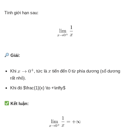
Tính giới hạn sau:
Giải:
Khi
, tức là
tiến đến 0 từ phía dương (số dương
rất nhỏ).
Khi đó $\frac{1}{x} \to +\infty$
Kết luận: