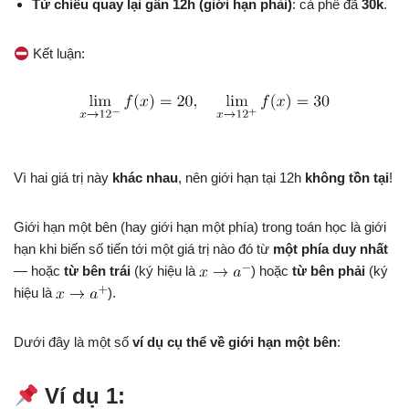
Từ chiều quay lại gần 12h (giới hạn phải)
: cà phê đã
30k
.
Kết luận:
Vì hai giá trị này
khác nhau
, nên giới hạn tại 12h
không tồn tại
!
Giới hạn một bên (hay giới hạn một phía) trong toán học là giới
hạn khi biến số tiến tới một giá trị nào đó từ
một phía duy nhất
— hoặc
từ bên trái
(ký hiệu là
) hoặc
từ bên phải
(ký
hiệu là
).
Dưới đây là một số
ví dụ cụ thể về giới hạn một bên
:
Ví dụ 1: