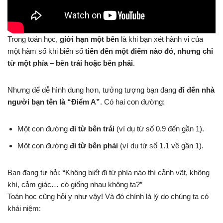
Trong toán học,
giới hạn một bên
là khi bạn xét hành vi của
một hàm số khi biến số
tiến đến một điểm nào đó, nhưng chỉ
từ một phía
–
bên trái hoặc bên phải
.
Nhưng để dễ hình dung hơn, tưởng tượng bạn đang
đi đến nhà
người bạn tên là “Điểm A”
. Có hai con đường:
Một con đường
đi từ bên trái
(ví dụ từ số 0.9 đến gần 1).
Một con đường
đi từ bên phải
(ví dụ từ số 1.1 về gần 1).
Bạn đang tự hỏi: “Không biết đi từ phía nào thì cảnh vật, không
khí, cảm giác… có giống nhau không ta?”
Toán học cũng hỏi y như vậy! Và đó chính là lý do chúng ta có
khái niệm: