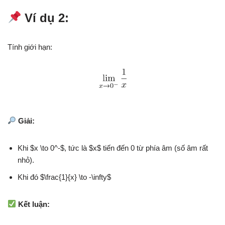
Ví dụ 2:
Tính giới hạn:
Giải:
Khi $x \to 0^-$, tức là $x$ tiến đến 0 từ phía âm (số âm rất
nhỏ).
Khi đó $\frac{1}{x} \to -\infty$
Kết luận: