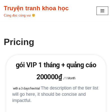
Truyện tranh khoa học
Chuyển
Cùng đọc cùng vui
tới
nội
dung
Pricing
gói VIP 1 tháng + quảng cáo
200000₫
/
1 Month
The description of the tier list
with a 3 days free trial
will go here, it should be concise and
impactful.