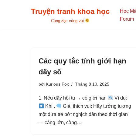
Truyện tranh khoa học
Học M
Chuyển
Forum
Cùng đọc cùng vui
tới
nội
dung
Các quy tắc tính giới hạn
dãy số
bởi
Kurious Fox
Tháng 8 10, 2025
1. Nếu dãy hội tụ → có giới hạn
Ví dụ:
Khi ,
Giải thích vui: Hãy tưởng tượng
một đứa trẻ bớt nghịch dần theo thời gian
— càng lớn, càng…