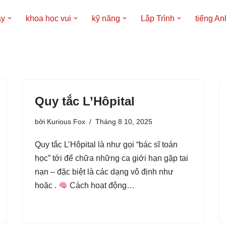
áy
khoa học vui
kỹ năng
Lập Trình
tiếng An
Quy tắc L’Hôpital
bởi
Kurious Fox
Tháng 8 10, 2025
Quy tắc L’Hôpital là như gọi “bác sĩ toán
học” tới để chữa những ca giới hạn gặp tai
nạn – đặc biệt là các dạng vô định như
hoặc .
Cách hoạt động…