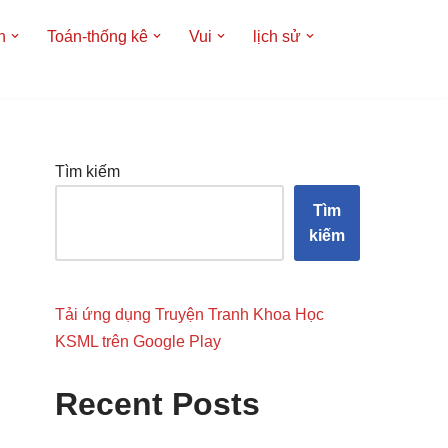
h
Toán-thống kê
Vui
lịch sử
Tìm kiếm
Tìm
kiếm
Tải ứng dụng Truyện Tranh Khoa Học
KSML trên Google Play
Recent Posts