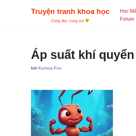
Truyện tranh khoa học
Học M
Chuyển
Forum
Cùng đọc cùng vui
tới
nội
dung
Áp suất khí quyển
bởi
Kurious Fox