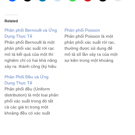
Related
Phân phối Bernoulli và Ứng
Phân phối Poisson
Dụng Thực Tế
Phân phối Poisson là một
Phân phối Bernoulli là một
phân phối xác suất rời rạc,
phân phối xác suất rời rạc
thường được sử dụng để
mô tả kết quả của một thí
mô tả số lần xảy ra của một
nghiệm chỉ có hai khả năng
sự kiện trong một khoảng
xảy ra: thành công (ký hiệu
thời gian cố định hoặc trong
là 1) hoặc thất bại (ký hiệu
một không gian cố định, khi
Phân Phối Đều và Ứng
là 0). Phân phối này được
các sự kiện này xảy ra độc
Dụng Thực Tế
đặt theo tên nhà toán học
lập với…
Phân phối đều (Uniform
Thụy…
distribution) là một loại phân
phối xác suất trong đó tất
cả các giá trị trong một
khoảng đều có xác suất
xuất hiện bằng nhau. Có hai
loại phân phối đều chính: 1.
Phân phối đều rời rạc