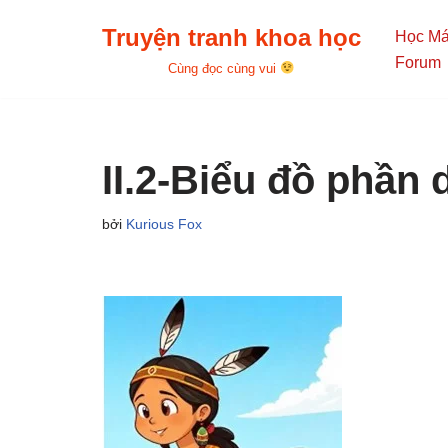
Truyện tranh khoa học
Học M
Chuyển
Forum
Cùng đọc cùng vui
tới
nội
dung
II.2-Biểu đồ phần 
bởi
Kurious Fox