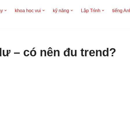
áy
khoa học vui
kỹ năng
Lập Trình
tiếng An
dư – có nên đu trend?