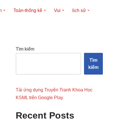
h
Toán-thống kê
Vui
lịch sử
Tìm kiếm
Tìm
kiếm
Tải ứng dụng Truyện Tranh Khoa Học
KSML trên Google Play
Recent Posts