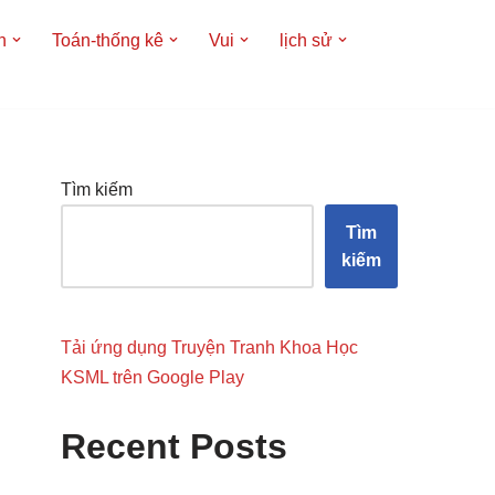
h
Toán-thống kê
Vui
lịch sử
Tìm kiếm
Tìm
kiếm
Tải ứng dụng Truyện Tranh Khoa Học
KSML trên Google Play
Recent Posts