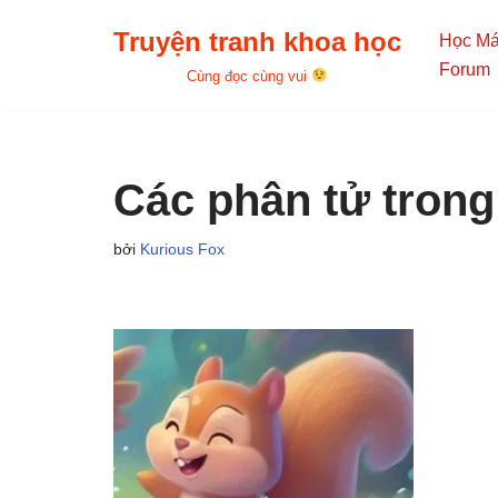
Truyện tranh khoa học
Học M
Chuyển
Forum
Cùng đọc cùng vui
tới
nội
dung
Các phân tử trong
bởi
Kurious Fox