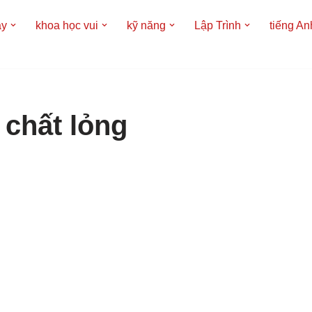
áy
khoa học vui
kỹ năng
Lập Trình
tiếng An
 chất lỏng