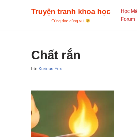
Truyện tranh khoa học
Học M
Chuyển
Forum
Cùng đọc cùng vui
tới
nội
dung
Chất rắn
bởi
Kurious Fox