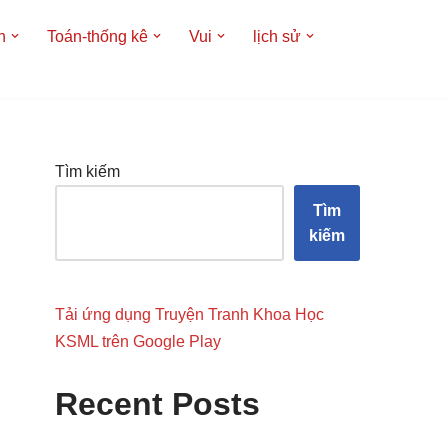
h
Toán-thống kê
Vui
lịch sử
Tìm kiếm
Tìm
kiếm
Tải ứng dụng Truyện Tranh Khoa Học
KSML trên Google Play
Recent Posts