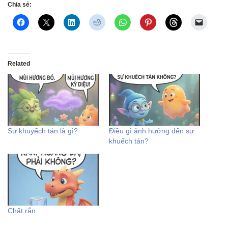
Chia sẻ:
Related
Sự khuyếch tán là gì?
Điều gì ảnh hưởng đến sự
khuếch tán?
Chất rắn