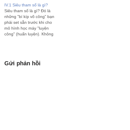
IV.1 Siêu tham số là gì?
Siêu tham số là gì? Đó là
những "bí kíp võ công" bạn
phải set sẵn trước khi cho
mô hình học máy "luyện
công" (huấn luyện). Không
giống trọng số tự học từ dữ
liệu, siêu tham số giống như
cách bạn chọn tốc độ chạy,
số vòng chạy,…
Gửi phản hồi