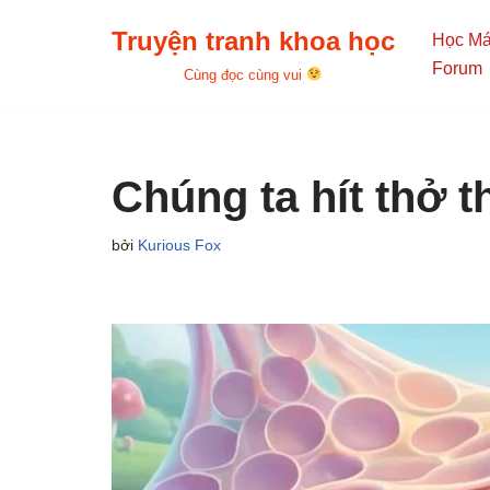
Truyện tranh khoa học
Học M
Chuyển
Forum
Cùng đọc cùng vui
tới
nội
dung
Chúng ta hít thở t
bởi
Kurious Fox