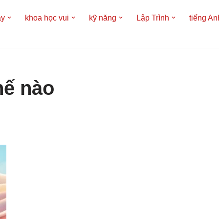
áy
khoa học vui
kỹ năng
Lập Trình
tiếng An
hế nào