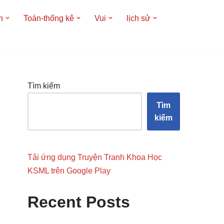
h
Toán-thống kê
Vui
lịch sử
Tìm kiếm
Tìm
kiếm
Tải ứng dụng Truyện Tranh Khoa Học
KSML trên Google Play
Recent Posts