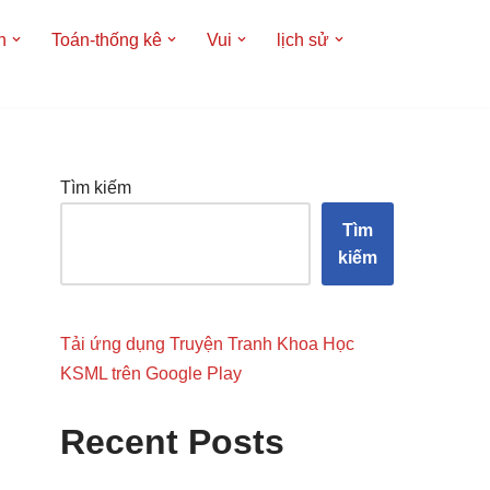
h
Toán-thống kê
Vui
lịch sử
Tìm kiếm
Tìm
kiếm
Tải ứng dụng Truyện Tranh Khoa Học
KSML trên Google Play
Recent Posts