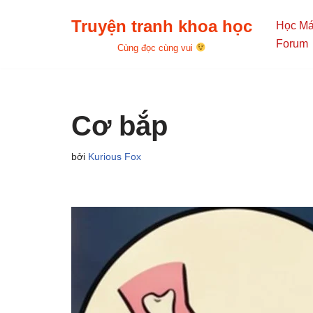
Truyện tranh khoa học
Học M
Chuyển
Forum
Cùng đọc cùng vui
tới
nội
dung
Cơ bắp
bởi
Kurious Fox