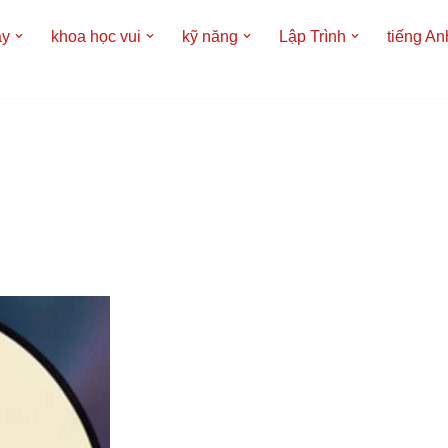
áy
khoa học vui
kỹ năng
Lập Trình
tiếng An