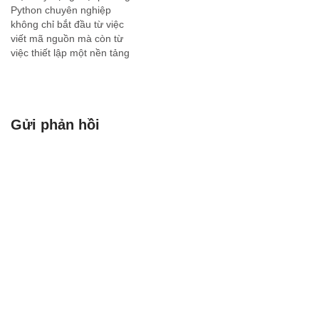
Python chuyên nghiệp
không chỉ bắt đầu từ việc
viết mã nguồn mà còn từ
việc thiết lập một nền tảng
vững chắc về cấu trúc và tổ
chức. Một nền tảng được
thiết kế tốt sẽ đảm bảo tính
dễ bảo trì, khả năng…
Gửi phản hồi