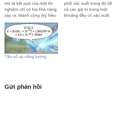
mô tả kết quả của một thí
phối xác suất trong đó tất
nghiệm chỉ có hai khả năng
cả các giá trị trong một
xảy ra: thành công (ký hiệu
khoảng đều có xác suất
là 1) hoặc thất bại (ký hiệu
xuất hiện bằng nhau. Có hai
là 0). Phân phối này được
loại phân phối đều chính: 1.
đặt theo tên nhà toán học
Phân phối đều rời rạc
Thụy…
(Discrete Uniform
Distribution): Đây là phân
phối…
Tần số và năng lượng
Gửi phản hồi