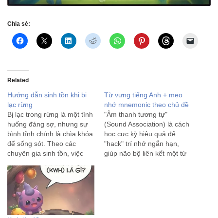
Chia sẻ:
Related
Hướng dẫn sinh tồn khi bị
Từ vựng tiếng Anh + mẹo
lạc rừng
nhớ mnemonic theo chủ đề
Bị lạc trong rừng là một tình
"Âm thanh tương tự"
huống đáng sợ, nhưng sự
(Sound Association) là cách
bình tĩnh chính là chìa khóa
học cực kỳ hiệu quả để
để sống sót. Theo các
"hack" trí nhớ ngắn hạn,
chuyên gia sinh tồn, việc
giúp não bộ liên kết một từ
hoảng loạn sẽ đốt cháy
mới xa lạ với những âm
năng lượng và dẫn đến
thanh quen thuộc trong
những quyết định sai lầm.
tiếng mẹ đẻ. Dưới đây là
Dưới đây là quy trình xử
danh sách các từ vựng
lý…
tiếng Anh thông…