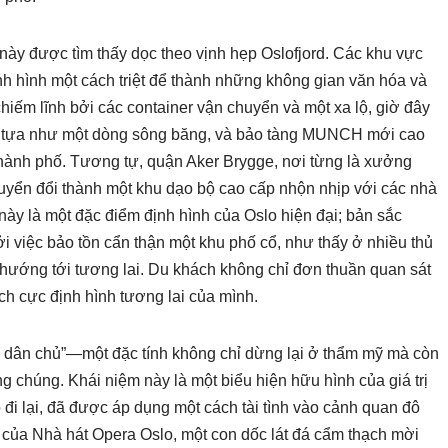
y được tìm thấy dọc theo vịnh hẹp Oslofjord. Các khu vực
nh hình một cách triệt để thành những không gian văn hóa và
hiếm lĩnh bởi các container vận chuyển và một xa lộ, giờ đây
g, tựa như một dòng sông băng, và bảo tàng MUNCH mới cao
o thành phố. Tương tự, quận Aker Brygge, nơi từng là xưởng
uyển đổi thành một khu dạo bộ cao cấp nhộn nhịp với các nhà
ày là một đặc điểm định hình của Oslo hiện đại; bản sắc
 việc bảo tồn cẩn thận một khu phố cổ, như thấy ở nhiều thủ
c, hướng tới tương lai. Du khách không chỉ đơn thuần quan sát
ch cực định hình tương lai của mình.
 kế dân chủ”—một đặc tính không chỉ dừng lại ở thẩm mỹ mà còn
g chúng. Khái niệm này là một biểu hiện hữu hình của giá trị
 đi lại, đã được áp dụng một cách tài tình vào cảnh quan đô
bộ của Nhà hát Opera Oslo, một con dốc lát đá cẩm thạch mời