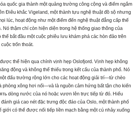
n hóa quốc gia thành một quảng trường công cộng và điểm ngắm
iên Điêu khắc Vigeland, một thành tựu nghệ thuật đồ sộ nhưng
ọi lúc, hoạt động như một điểm đến nghệ thuật đẳng cấp thế
 Nó thậm chí còn hiện diện trong hệ thống giao thông của
có thể bắt đầu một cuộc phiêu lưu khám phá các hòn đảo trên
cuộc trốn thoát.
ày được thể hiện qua chính vịnh hẹp Oslofjord. Vịnh hẹp không
ăng động và không thể thiếu trong kết cấu của thành phố. Nó
 một đấu trường rộng lớn cho các hoạt động giải trí—từ chèo
à phòng xông hơi nổi—và là nguồn cảm hứng bất tận cho kiến
ять dòng nước của nó hoặc vươn lên trực tiếp từ đó. Hiểu
 đánh giá cao nét đặc trưng độc đáo của Oslo, một thành phố
 giới có thể được nối tiếp liền mạch bằng một cú nhảy xuống