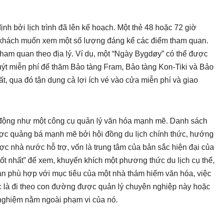
nh bởi lịch trình đã lên kế hoạch. Một thẻ 48 hoặc 72 giờ
u khách muốn xem một số lượng đáng kể các điểm tham quan.
 tham quan theo địa lý. Ví dụ, một “Ngày Bygdøy” có thể được
ýt miễn phí để thăm Bảo tàng Fram, Bảo tàng Kon-Tiki và Bảo
t, qua đó tận dụng cả lợi ích vé vào cửa miễn phí và giao
ạt động như một công cụ quản lý văn hóa mạnh mẽ. Danh sách
ợc quảng bá mạnh mẽ bởi hội đồng du lịch chính thức, hướng
c nhà nước hỗ trợ, vốn là trung tâm của bản sắc hiện đại của
tốt nhất” để xem, khuyến khích một phương thức du lịch cụ thể,
àn phù hợp với mục tiêu của một nhà thám hiểm văn hóa, việc
 là đi theo con đường được quản lý chuyên nghiệp này hoặc
 nghiệm nằm ngoài phạm vi của nó.