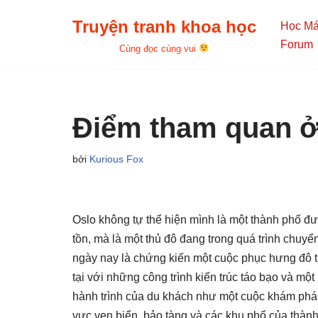
Truyện tranh khoa học
Học M
Chuyển
Forum
Cùng đọc cùng vui
tới
nội
dung
Điểm tham quan ở
bởi
Kurious Fox
Oslo không tự thể hiện mình là một thành phố đ
tồn, mà là một thủ đô đang trong quá trình chuy
ngày nay là chứng kiến một cuộc phục hưng đô th
tại với những công trình kiến trúc táo bạo và m
hành trình của du khách như một cuộc khám phá
vực ven biển, bảo tàng và các khu phố của thành