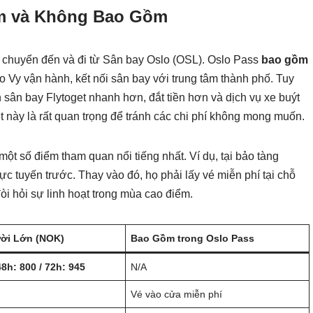
m và Không Bao Gồm
 di chuyển đến và đi từ Sân bay Oslo (OSL). Oslo Pass
bao gồm
o Vy vận hành, kết nối sân bay với trung tâm thành phố. Tuy
 sân bay Flytoget nhanh hơn, đắt tiền hơn và dịch vụ xe buýt
 này là rất quan trọng để tránh các chi phí không mong muốn.
một số điểm tham quan nổi tiếng nhất. Ví dụ, tại bảo tàng
 tuyến trước. Thay vào đó, họ phải lấy vé miễn phí tại chỗ
đòi hỏi sự linh hoạt trong mùa cao điểm.
ười Lớn (NOK)
Bao Gồm trong Oslo Pass
48h: 800 / 72h: 945
N/A
Vé vào cửa miễn phí