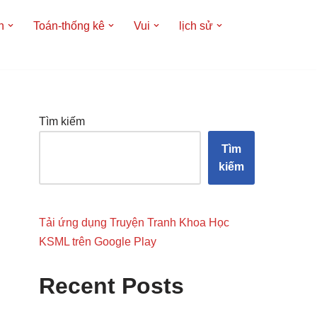
h
Toán-thống kê
Vui
lịch sử
Tìm kiếm
Tìm
kiếm
Tải ứng dụng Truyện Tranh Khoa Học
KSML trên Google Play
Recent Posts