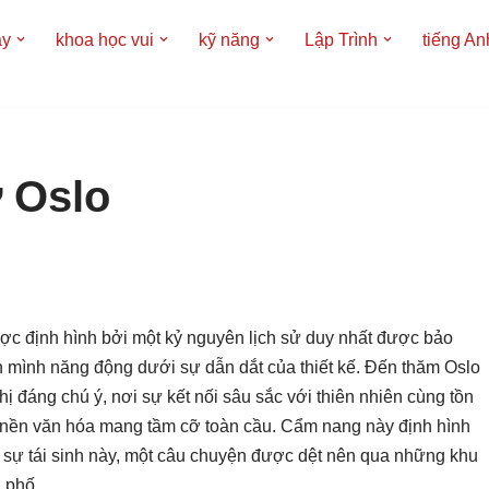
áy
khoa học vui
kỹ năng
Lập Trình
tiếng An
 Oslo
ược định hình bởi một kỷ nguyên lịch sử duy nhất được bảo
ển mình năng động dưới sự dẫn dắt của thiết kế. Đến thăm Oslo
ị đáng chú ý, nơi sự kết nối sâu sắc với thiên nhiên cùng tồn
ột nền văn hóa mang tầm cỡ toàn cầu. Cẩm nang này định hình
 sự tái sinh này, một câu chuyện được dệt nên qua những khu
 phố.