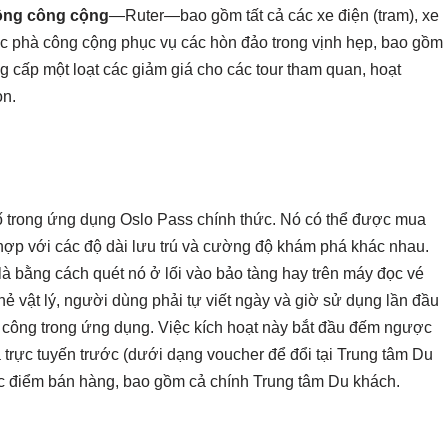
hông công cộng
—Ruter—bao gồm tất cả các xe điện (tram), xe
các phà công cộng phục vụ các hòn đảo trong vịnh hẹp, bao gồm
 cấp một loạt các giảm giá cho các tour tham quan, hoạt
ọn.
 số trong ứng dụng Oslo Pass chính thức. Nó có thể được mua
ù hợp với các độ dài lưu trú và cường độ khám phá khác nhau.
là bằng cách quét nó ở lối vào bảo tàng hay trên máy đọc vé
ẻ vật lý, người dùng phải tự viết ngày và giờ sử dụng lần đầu
hủ công trong ứng dụng. Việc kích hoạt này bắt đầu đếm ngược
 trực tuyến trước (dưới dạng voucher để đổi tại Trung tâm Du
các điểm bán hàng, bao gồm cả chính Trung tâm Du khách.