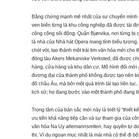
Bằng chứng mạnh mẽ nhất của sự chuyển mình nà
ven biển từng là khu công nghiệp đã được tái đị
công cộng sôi động. Quận Bjørvika, nơi từng bị c
là nhà của Nhà hát Opera mang tính biểu tượn
chót vót, tạo thành một trái tim văn hóa mới ch
đóng tàu Akers Mekaniske Verksted, đã được ch
hàng, cửa hàng và khu dân cư. Mô hình đổi mới n
đương đại của thành phố không được tạo nên bởi
đô châu Âu, mà bởi một quá trình tái tạo liên tụ
lịch sử; họ đang bước vào một thành phố đang tí
Trọng tâm của bản sắc mới này là triết lý “thiết
ưu tiên khả năng tiếp cận và sự tham gia của côn
văn hóa Na Uy
allemannsretten
, hay quyền tự do
thị. Ví dụ ngoạn mục nhất là mái nhà có thể đi 