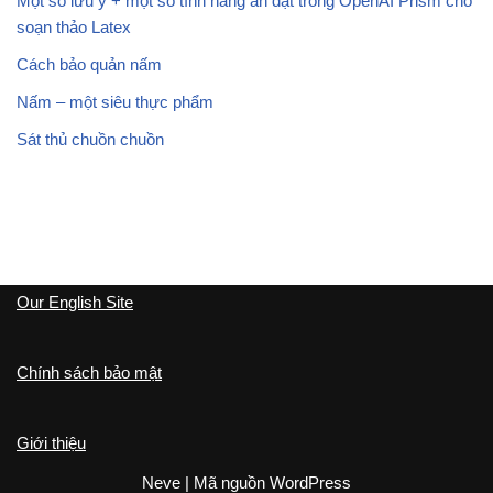
Một số lưu ý + một số tính năng ẩn dật trong OpenAI Prism cho
soạn thảo Latex
Cách bảo quản nấm
Nấm – một siêu thực phẩm
Sát thủ chuồn chuồn
Our English Site
Chính sách bảo mật
Giới thiệu
Neve
| Mã nguồn
WordPress