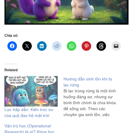
Chia sẻ:
Related
Hướng dẫn sinh tồn khi bị
lạc rừng
Bị lạc trong rừng là một tình
huống đáng sợ, nhưng sự
bình tĩnh chính là chìa khóa
để sống sót. Theo các
Lực hấp dẫn: Kiến trúc sư
chuyên gia sinh tồn, việc
của quỹ đạo hệ mặt trời
hoảng loạn sẽ đốt cháy
Vận trù học (Operational
năng lượng và dẫn đến
Research) là gì? Khoa học
những quyết định sai lầm.