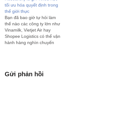
tối ưu hóa quyết định trong
Dưới đây là quy trình xử
thế giới thực
lý…
Bạn đã bao giờ tự hỏi làm
thế nào các công ty lớn như
Vinamilk, Vietjet Air hay
Shopee Logistics có thể vận
hành hàng nghìn chuyến
xe, quản lý hàng tồn kho
khổng lồ và tối ưu chi phí
chỉ trong tích tắc? Bí quyết
nằm ở một ngành…
Gửi phản hồi