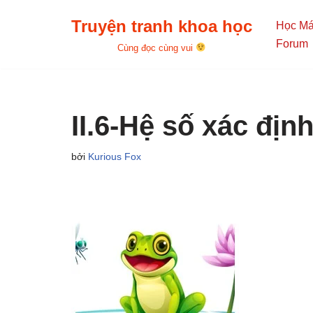
Truyện tranh khoa học
Học M
Chuyển
Forum
Cùng đọc cùng vui
tới
nội
dung
II.6-Hệ số xác địn
bởi
Kurious Fox