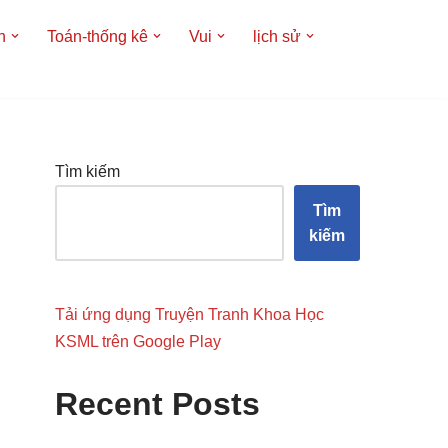
h
Toán-thống kê
Vui
lịch sử
Tìm kiếm
Tìm
kiếm
Tải ứng dụng Truyện Tranh Khoa Học
KSML trên Google Play
Recent Posts