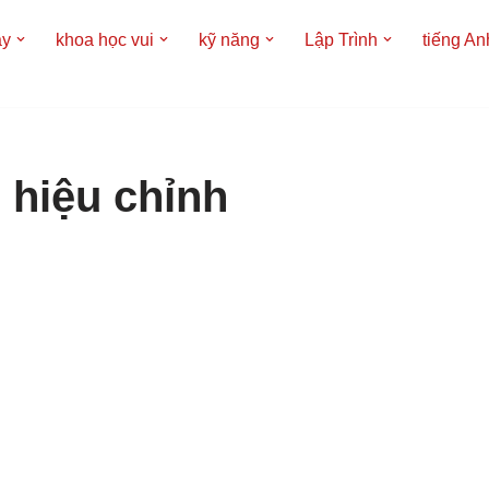
áy
khoa học vui
kỹ năng
Lập Trình
tiếng An
h hiệu chỉnh