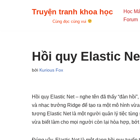
Truyện tranh khoa học
Học M
Chuyển
Forum
Cùng đọc cùng vui
tới
nội
dung
Hồi quy Elastic Ne
bởi
Kurious Fox
Hồi quy Elastic Net – nghe tên đã thấy “đàn hồi
và nhạc trưởng Ridge để tạo ra một mô hình vừa 
tượng Elastic Net là một người quản lý tiệc tùng
vừa biết làm cho mọi người còn lại hòa hợp, bớt
Đúng vậy, Elastic Net là một dạng hồi quy tuyến 