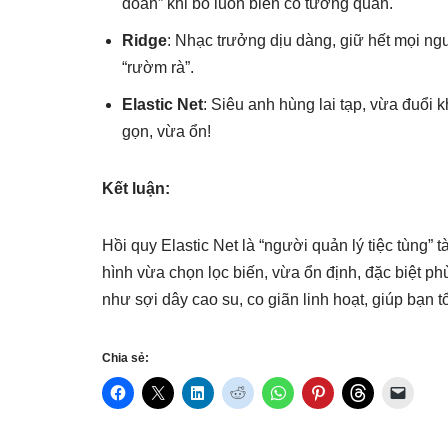
đoan” khi bỏ luôn biến có tương quan.
Ridge
: Nhạc trưởng dịu dàng, giữ hết mọi ng
“rườm rà”.
Elastic Net
: Siêu anh hùng lai tạp, vừa đuổi
gọn, vừa ổn!
Kết luận:
Hồi quy Elastic Net là “người quản lý tiệc tùng”
hình vừa chọn lọc biến, vừa ổn định, đặc biệt p
như sợi dây cao su, co giãn linh hoạt, giúp bạn 
Chia sẻ: