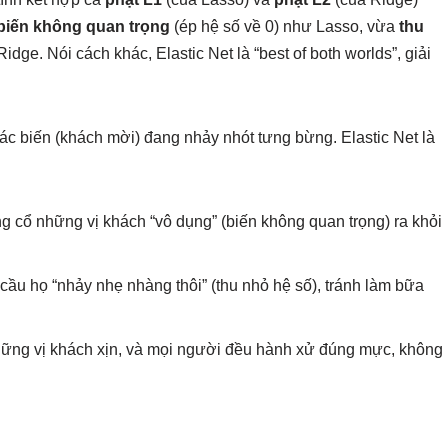
 biến không quan trọng
(ép hệ số về 0) như Lasso, vừa
thu
idge. Nói cách khác, Elastic Net là “best of both worlds”, giải
các biến (khách mời) đang nhảy nhót tưng bừng. Elastic Net là
ng cổ những vị khách “vô dụng” (biến không quan trọng) ra khỏi
 cầu họ “nhảy nhẹ nhàng thôi” (thu nhỏ hệ số), tránh làm bữa
những vị khách xịn, và mọi người đều hành xử đúng mực, không