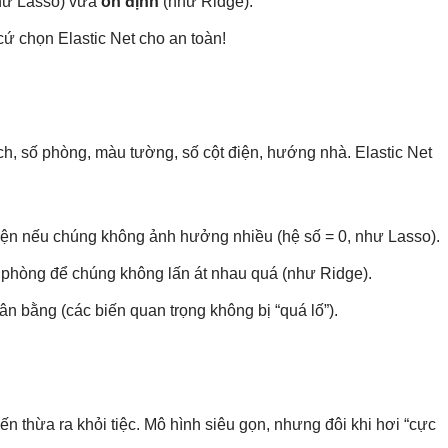
hư Lasso) vừa
ổn định
(như Ridge).
ứ chọn Elastic Net cho an toàn!
ch, số phòng, màu tường, số cột điện, hướng nhà. Elastic Net
ện nếu chúng không ảnh hưởng nhiều (hệ số = 0, như Lasso).
ố phòng để chúng không lấn át nhau quá (như Ridge).
ân bằng (các biến quan trọng không bị “quá lố”).
ến thừa ra khỏi tiệc. Mô hình siêu gọn, nhưng đôi khi hơi “cực