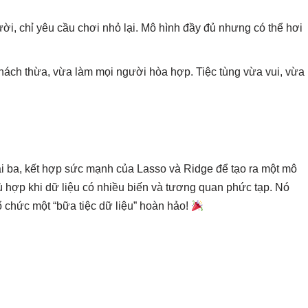
ười, chỉ yêu cầu chơi nhỏ lại. Mô hình đầy đủ nhưng có thể hơi
 khách thừa, vừa làm mọi người hòa hợp. Tiệc tùng vừa vui, vừa
 tài ba, kết hợp sức mạnh của Lasso và Ridge để tạo ra một mô
hù hợp khi dữ liệu có nhiều biến và tương quan phức tạp. Nó
tổ chức một “bữa tiệc dữ liệu” hoàn hảo!