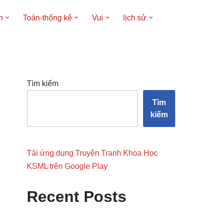
h
Toán-thống kê
Vui
lịch sử
Tìm kiếm
Tìm
kiếm
Tải ứng dụng Truyện Tranh Khoa Học
KSML trên Google Play
Recent Posts