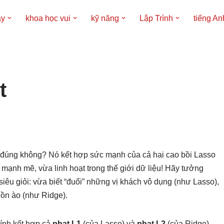
áy
khoa học vui
kỹ năng
Lập Trình
tiếng An
t
”, đúng không? Nó kết hợp sức mạnh của cả hai cao bồi Lasso
mạnh mẽ, vừa linh hoạt trong thế giới dữ liệu! Hãy tưởng
 siêu giỏi: vừa biết “đuổi” những vị khách vô dụng (như Lasso),
 ồn ào (như Ridge).
tính kết hợp cả
phạt L1
(của Lasso) và
phạt L2
(của Ridge)