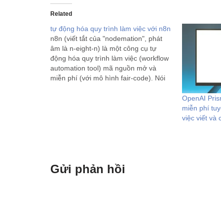
Related
tự động hóa quy trình làm việc với n8n
n8n (viết tắt của "nodemation", phát
âm là n-eight-n) là một công cụ tự
động hóa quy trình làm việc (workflow
automation tool) mã nguồn mở và
miễn phí (với mô hình fair-code). Nói
một cách dễ hiểu, n8n giúp bạn kết nối
các ứng dụng, dịch vụ và dữ…
OpenAI Pris
miễn phí tuy
việc viết và
Gửi phản hồi