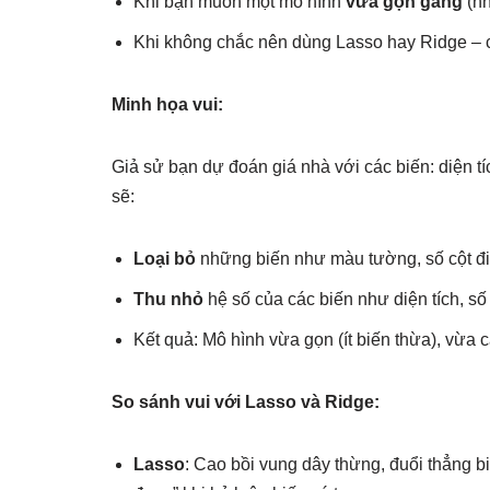
Khi bạn muốn một mô hình
vừa gọn gàng
(n
Khi không chắc nên dùng Lasso hay Ridge – c
Minh họa vui:
Giả sử bạn dự đoán giá nhà với các biến: diện tí
sẽ:
Loại bỏ
những biến như màu tường, số cột đi
Thu nhỏ
hệ số của các biến như diện tích, s
Kết quả: Mô hình vừa gọn (ít biến thừa), vừa c
So sánh vui với Lasso và Ridge:
Lasso
: Cao bồi vung dây thừng, đuổi thẳng bi