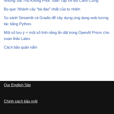
Những Sát Thủ Không Phổi: Toàn Tập Về Bọ Cánh Cứng
Bọ que: Nhành cây “bá đạo” nhất của tự nhiên
So sánh Streamlit và Gradio để xây dựng ứng dụng web tương
tác bằng Python.
Một số lưu ý + một số tính năng ẩn dật trong OpenAI Prism cho
soạn thảo Latex
Cách bảo quản nấm
Our English Site
Chính sách bảo mật