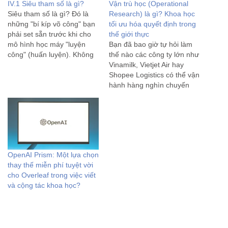
IV.1 Siêu tham số là gì?
Vận trù học (Operational
Siêu tham số là gì? Đó là
Research) là gì? Khoa học
những "bí kíp võ công" bạn
tối ưu hóa quyết định trong
phải set sẵn trước khi cho
thế giới thực
mô hình học máy "luyện
Bạn đã bao giờ tự hỏi làm
công" (huấn luyện). Không
thế nào các công ty lớn như
giống trọng số tự học từ dữ
Vinamilk, Vietjet Air hay
liệu, siêu tham số giống như
Shopee Logistics có thể vận
cách bạn chọn tốc độ chạy,
hành hàng nghìn chuyến
số vòng chạy,…
xe, quản lý hàng tồn kho
khổng lồ và tối ưu chi phí
chỉ trong tích tắc? Bí quyết
nằm ở một ngành…
OpenAI Prism: Một lựa chọn
thay thế miễn phí tuyệt vời
cho Overleaf trong việc viết
và cộng tác khoa học?