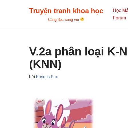
Truyện tranh khoa học
Học M
Chuyển
Forum
Cùng đọc cùng vui
tới
nội
dung
V.2a phân loại K-
(KNN)
bởi
Kurious Fox