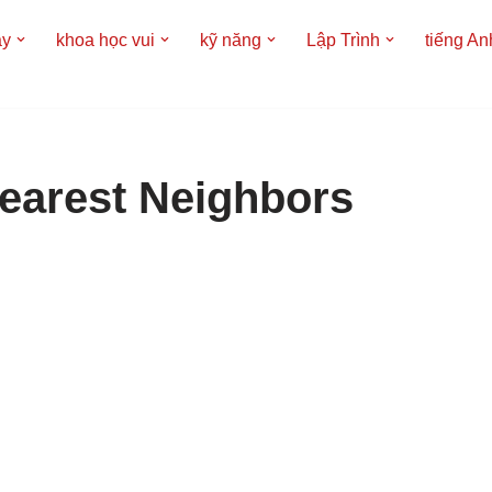
áy
khoa học vui
kỹ năng
Lập Trình
tiếng An
Nearest Neighbors