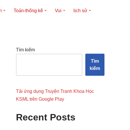
h
Toán-thống kê
Vui
lịch sử
Tìm kiếm
Tìm
kiếm
Tải ứng dụng Truyện Tranh Khoa Học
KSML trên Google Play
Recent Posts