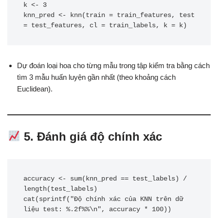
k <- 3

knn_pred <- knn(train = train_features, test 
Dự đoán loại hoa cho từng mẫu trong tập kiểm tra bằng cách
tìm 3 mẫu huấn luyện gần nhất (theo khoảng cách
Euclidean).
5. Đánh giá độ chính xác
accuracy <- sum(knn_pred == test_labels) / 
length(test_labels)

cat(sprintf("Độ chính xác của KNN trên dữ 