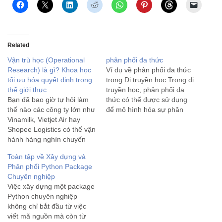
Related
Vận trù học (Operational
phân phối đa thức
Research) là gì? Khoa học
Ví dụ về phân phối đa thức
tối ưu hóa quyết định trong
trong Di truyền học Trong di
thế giới thực
truyền học, phân phối đa
Bạn đã bao giờ tự hỏi làm
thức có thể được sử dụng
thế nào các công ty lớn như
để mô hình hóa sự phân
Vinamilk, Vietjet Air hay
phối của các alen trong
Shopee Logistics có thể vận
quần thể. Ví dụ: Mô hình
hành hàng nghìn chuyến
hóa sự phân phối alen Giả
xe, quản lý hàng tồn kho
sử chúng ta…
Toàn tập về Xây dựng và
khổng lồ và tối ưu chi phí
Phân phối Python Package
chỉ trong tích tắc? Bí quyết
Chuyên nghiệp
nằm ở một ngành…
Việc xây dựng một package
Python chuyên nghiệp
không chỉ bắt đầu từ việc
viết mã nguồn mà còn từ