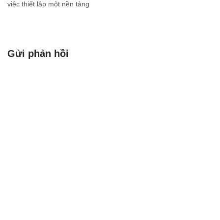
việc thiết lập một nền tảng
vững chắc về cấu trúc và tổ
chức. Một nền tảng được
thiết kế tốt sẽ đảm bảo tính
dễ bảo trì, khả năng…
Gửi phản hồi