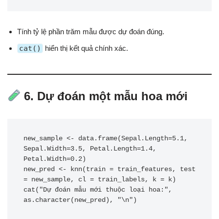
Tính tỷ lệ phần trăm mẫu được dự đoán đúng.
cat()
hiển thị kết quả chính xác.
6. Dự đoán một mẫu hoa mới
new_sample <- data.frame(Sepal.Length=5.1, 
Sepal.Width=3.5, Petal.Length=1.4, 
Petal.Width=0.2)

new_pred <- knn(train = train_features, test 
= new_sample, cl = train_labels, k = k)

cat("Dự đoán mẫu mới thuộc loại hoa:", 