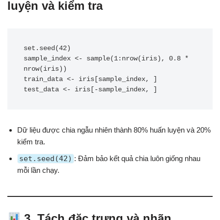
luyện và kiểm tra
set.seed(42)

sample_index <- sample(1:nrow(iris), 0.8 * 
nrow(iris))

train_data <- iris[sample_index, ]

Dữ liệu được chia ngẫu nhiên thành 80% huấn luyện và 20%
kiểm tra.
set.seed(42)
: Đảm bảo kết quả chia luôn giống nhau
mỗi lần chạy.
3. Tách đặc trưng và nhãn