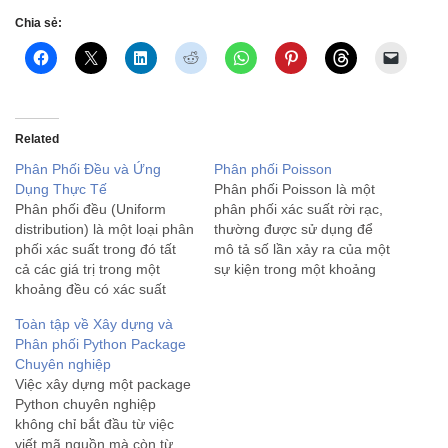
Chia sẻ:
Related
Phân Phối Đều và Ứng
Phân phối Poisson
Dụng Thực Tế
Phân phối Poisson là một
Phân phối đều (Uniform
phân phối xác suất rời rạc,
distribution) là một loại phân
thường được sử dụng để
phối xác suất trong đó tất
mô tả số lần xảy ra của một
cả các giá trị trong một
sự kiện trong một khoảng
khoảng đều có xác suất
thời gian cố định hoặc trong
xuất hiện bằng nhau. Có hai
một không gian cố định, khi
Toàn tập về Xây dựng và
loại phân phối đều chính: 1.
các sự kiện này xảy ra độc
Phân phối Python Package
Phân phối đều rời rạc
lập với…
Chuyên nghiệp
(Discrete Uniform
Việc xây dựng một package
Distribution): Đây là phân
Python chuyên nghiệp
phối…
không chỉ bắt đầu từ việc
viết mã nguồn mà còn từ