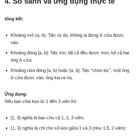
4.
So sánh và ứng dụng thực tế
tổng kết:
Khoảng mở (a, b): Tiệc tự do, không ai đứng ở cửa được
vào.
Khoảng đóng [a, b]: Tiệc kín, tất cả đều được mời, kể cả hai
ông ở cửa.
Khoảng nửa đóng [a, b) hoặc (a, b]: Tiệc “chọn lọc”, một ông
ở cửa được vào, ông kia ra rìa.
Ứng dụng:
Nếu bạn chia kẹo từ 1 đến 3 viên thì:
[1, 3] nghĩa là bạn cho cả 1, 2, 3 viên;
(1, 3) nghĩa là chỉ cho số kẹo giữa 1 và 3 (như 1.5, 2 viên);