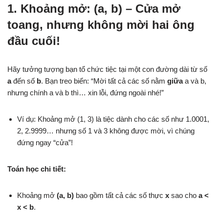
1.
Khoảng mở: (a, b)
– Cửa mở
toang, nhưng không mời hai ông
đầu cuối!
Hãy tưởng tượng bạn tổ chức tiệc tại một con đường dài từ số
a
đến số
b
. Bạn treo biển: “Mời tất cả các số nằm
giữa
a và b,
nhưng chính a và b thì… xin lỗi, đứng ngoài nhé!”
Ví dụ: Khoảng mở (1, 3) là tiệc dành cho các số như 1.0001,
2, 2.9999… nhưng số 1 và 3 không được mời, vì chúng
đứng ngay “cửa”!
Toán học chi tiết:
Khoảng mở
(a, b)
bao gồm tất cả các số thực
x
sao cho
a <
x < b
.