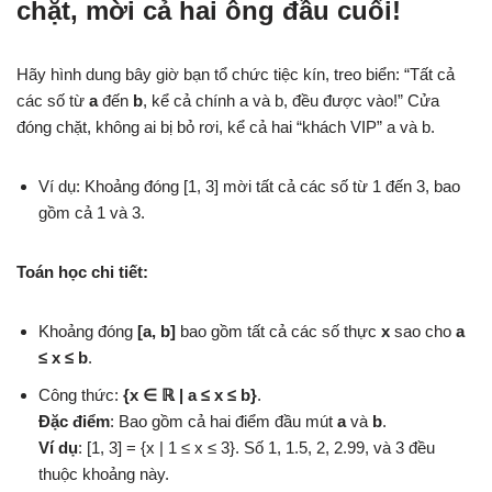
chặt, mời cả hai ông đầu cuối!
Hãy hình dung bây giờ bạn tổ chức tiệc kín, treo biển: “Tất cả
các số từ
a
đến
b
, kể cả chính a và b, đều được vào!” Cửa
đóng chặt, không ai bị bỏ rơi, kể cả hai “khách VIP” a và b.
Ví dụ: Khoảng đóng [1, 3] mời tất cả các số từ 1 đến 3, bao
gồm cả 1 và 3.
Toán học chi tiết:
Khoảng đóng
[a, b]
bao gồm tất cả các số thực
x
sao cho
a
≤ x ≤ b
.
Công thức:
{x ∈ ℝ | a ≤ x ≤ b}
.
Đặc điểm
: Bao gồm cả hai điểm đầu mút
a
và
b
.
Ví dụ
: [1, 3] = {x | 1 ≤ x ≤ 3}. Số 1, 1.5, 2, 2.99, và 3 đều
thuộc khoảng này.