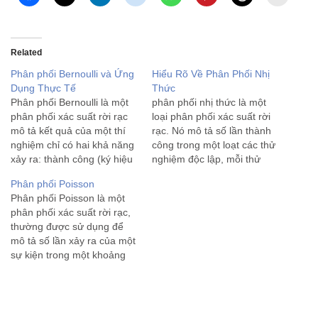
Related
Phân phối Bernoulli và Ứng
Hiểu Rõ Về Phân Phối Nhị
Dụng Thực Tế
Thức
Phân phối Bernoulli là một
phân phối nhị thức là một
phân phối xác suất rời rạc
loại phân phối xác suất rời
mô tả kết quả của một thí
rạc. Nó mô tả số lần thành
nghiệm chỉ có hai khả năng
công trong một loạt các thử
xảy ra: thành công (ký hiệu
nghiệm độc lập, mỗi thử
là 1) hoặc thất bại (ký hiệu
nghiệm có hai kết quả có
Phân phối Poisson
là 0). Phân phối này được
thể xảy ra: thành công hoặc
Phân phối Poisson là một
đặt theo tên nhà toán học
thất bại. Phân phối nhị thức
phân phối xác suất rời rạc,
Thụy…
thường được…
thường được sử dụng để
mô tả số lần xảy ra của một
sự kiện trong một khoảng
thời gian cố định hoặc trong
một không gian cố định, khi
các sự kiện này xảy ra độc
lập với…