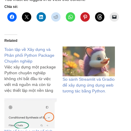
Chia sẻ:
Related
Toàn tập về Xây dựng và
Phân phối Python Package
Chuyên nghiệp
Việc xây dựng một package
Python chuyên nghiệp
không chỉ bắt đầu từ việc
So sánh Streamlit và Gradio
viết mã nguồn mà còn từ
để xây dựng ứng dụng web
việc thiết lập một nền tảng
tương tác bằng Python.
vững chắc về cấu trúc và tổ
chức. Một nền tảng được
thiết kế tốt sẽ đảm bảo tính
dễ bảo trì, khả năng…