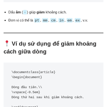
Dấu
âm
(
-
) giúp
giảm
khoảng cách.
Đơn vị có thể là
pt
,
mm
,
cm
,
in
,
em
,
ex
, v.v.
Ví dụ sử dụng để giảm khoảng
cách giữa dòng
\documentclass{article}

\begin{document}

Dòng đầu tiên.\\

\vspace{-0.5em}

Dòng thứ hai sau khi giảm khoảng cách.
