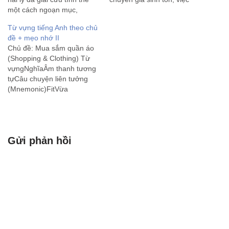
một cách ngoạn mục,
hoảng loạn sẽ đốt cháy
dường như chỉ sau một
năng lượng và dẫn đến
Từ vựng tiếng Anh theo chủ
đêm. Các quan chức của
những quyết định sai lầm.
đề + mẹo nhớ II
Cộng hòa Séc từng lâm vào
Dưới đây là quy trình xử
Chủ đề: Mua sắm quần áo
ngõ cụt. Mặc dù…
lý…
(Shopping & Clothing) Từ
vựngNghĩaÂm thanh tương
tựCâu chuyện liên tưởng
(Mnemonic)FitVừa
vặnPhítCái áo này mặc vào
người vừa khít (phít), đẹp
quá.TightChậtTaiCái quần
chật quá, kéo mãi mới lên
Gửi phản hồi
đến tai.LooseRộngLuMặc
cái váy rộng thùng thình
nhìn như cái lu nước di
động.TryThửTraiMời…