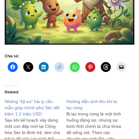
Chia sẻ:
Related
Những “kỹ sư” hải ly cần
Hướng dẫn sinh tồn khi bị
mẫn giúp chính phủ Séc tiết
lạc rừng
kiệm 1,2 triệu USD
Bị lạc trong rừng là một tình
Sau khi kế hoạch xây dựng
huống đáng sợ, nhưng sự
một con đập mới tại Cộng
bình tĩnh chính là chìa khóa
hòa Séc bị đình trệ, tám chú
để sống sót. Theo các
hải ly đã giải cứu tình thế
chuyên gia sinh tồn, việc