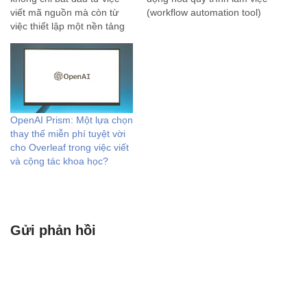
viết mã nguồn mà còn từ
(workflow automation tool)
việc thiết lập một nền tảng
mã nguồn mở và miễn phí
vững chắc về cấu trúc và tổ
(với mô hình fair-code). Nói
chức. Một nền tảng được
một cách dễ hiểu, n8n giúp
thiết kế tốt sẽ đảm bảo tính
bạn kết nối các ứng dụng,
dễ bảo trì, khả năng…
dịch vụ và dữ…
OpenAI Prism: Một lựa chọn
thay thế miễn phí tuyệt vời
cho Overleaf trong việc viết
và cộng tác khoa học?
Gửi phản hồi