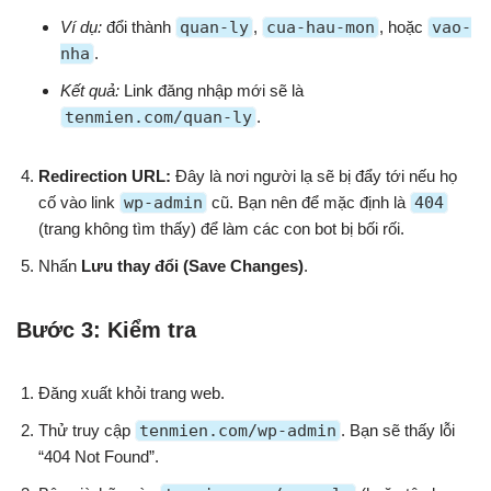
Ví dụ:
đổi thành
quan-ly
,
cua-hau-mon
, hoặc
vao-
nha
.
Kết quả:
Link đăng nhập mới sẽ là
tenmien.com/quan-ly
.
Redirection URL:
Đây là nơi người lạ sẽ bị đẩy tới nếu họ
cố vào link
wp-admin
cũ. Bạn nên để mặc định là
404
(trang không tìm thấy) để làm các con bot bị bối rối.
Nhấn
Lưu thay đổi (Save Changes)
.
Bước 3: Kiểm tra
Đăng xuất khỏi trang web.
Thử truy cập
tenmien.com/wp-admin
. Bạn sẽ thấy lỗi
“404 Not Found”.