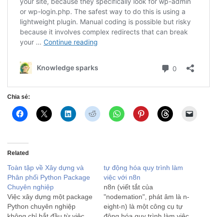
Chia sẻ:
Related
Toàn tập về Xây dựng và
tự động hóa quy trình làm
Phân phối Python Package
việc với n8n
Chuyên nghiệp
n8n (viết tắt của
Việc xây dựng một package
"nodemation", phát âm là n-
Python chuyên nghiệp
eight-n) là một công cụ tự
không chỉ bắt đầu từ việc
động hóa quy trình làm việc