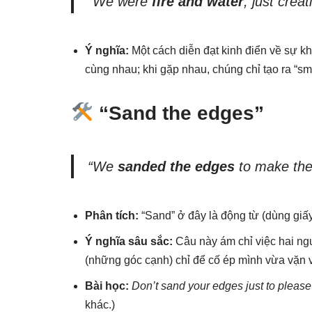
“We were
fire and water
, just crea
Ý nghĩa:
Một cách diễn đạt kinh điển về sự k
cùng nhau; khi gặp nhau, chúng chỉ tạo ra “sm
“Sand the edges”
“We
sanded the edges
to make the 
Phân tích:
“Sand” ở đây là động từ (dùng giấ
Ý nghĩa sâu sắc:
Câu này ám chỉ việc hai ngư
(những góc cạnh) chỉ để cố ép mình vừa vặn 
Bài học:
Don’t sand your edges just to please
khác.)