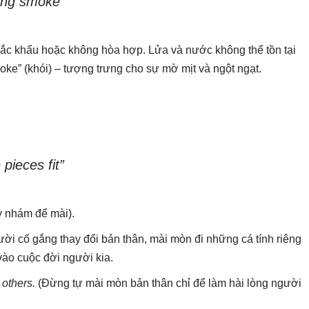
ting smoke”
hắc khẩu hoặc không hòa hợp. Lửa và nước không thể tồn tại
oke” (khói) – tượng trưng cho sự mờ mịt và ngột ngạt.
pieces fit”
y nhám để mài).
ời cố gắng thay đổi bản thân, mài mòn đi những cá tính riêng
vào cuộc đời người kia.
 others.
(Đừng tự mài mòn bản thân chỉ để làm hài lòng người