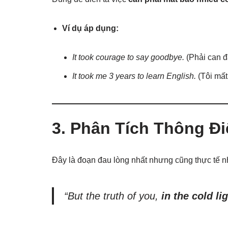
Ví dụ áp dụng:
It took courage to say goodbye.
(Phải can đ
It took me 3 years to learn English.
(Tôi mất
3. Phân Tích Thông Điệ
Đây là đoạn đau lòng nhất nhưng cũng thực tế nh
“But the truth of you,
in the cold li