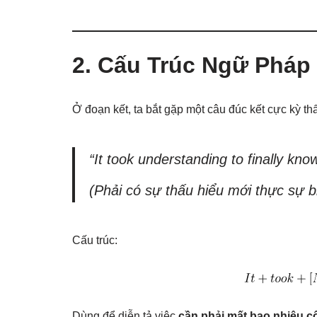
2. Cấu Trúc Ngữ Pháp 
Ở đoạn kết, ta bắt gặp một câu đúc kết cực kỳ th
“It took understanding to finally know
(Phải có sự thấu hiểu mới thực sự 
Cấu trúc:
Dùng để diễn tả việc
cần phải mất bao nhiêu cô