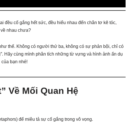
i đều cố gắng hết sức, đều hiểu nhau đến chân tơ kẽ tóc,
c về nhau chưa?
như thế. Không có người thứ ba, không có sự phản bội, chỉ có
áng”. Hãy cùng mình phân tích những từ vựng và hình ảnh ẩn dụ
h của bạn nhé!
” Về Mối Quan Hệ
etaphors) để miêu tả sự cố gắng trong vô vọng.