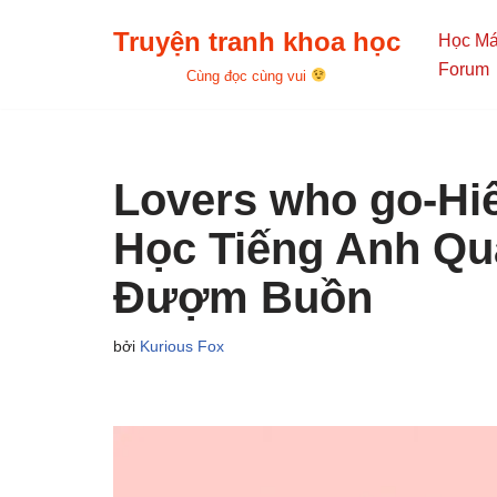
Truyện tranh khoa học
Học M
Chuyển
Forum
Cùng đọc cùng vui
tới
nội
dung
Lovers who go-Hi
Học Tiếng Anh Qu
Đượm Buồn
bởi
Kurious Fox