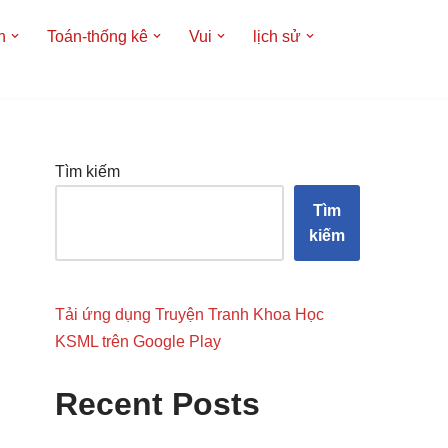
h
Toán-thống kê
Vui
lịch sử
Tìm kiếm
Tìm
kiếm
Tải ứng dụng Truyện Tranh Khoa Học
KSML trên Google Play
Recent Posts