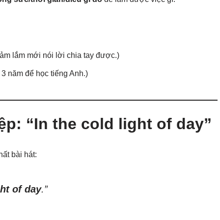
ảm lắm mới nói lời chia tay được.)
 3 năm để học tiếng Anh.)
p: “In the cold light of day”
ất bài hát:
ght of day
.”