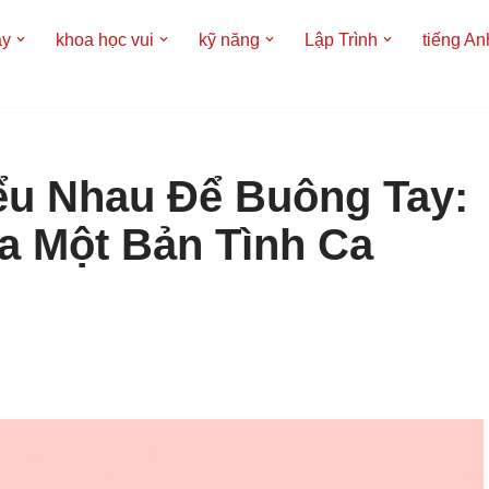
áy
khoa học vui
kỹ năng
Lập Trình
tiếng An
ểu Nhau Để Buông Tay:
a Một Bản Tình Ca