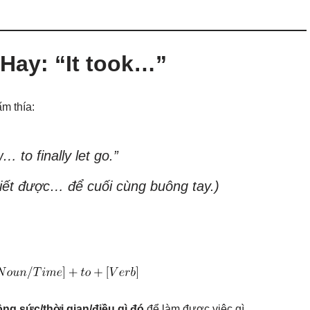
Hay: “It took…”
ấm thía:
… to finally let go.”
biết được… để cuối cùng buông tay.)
ng sức/thời gian/điều gì đó
để làm được việc gì.