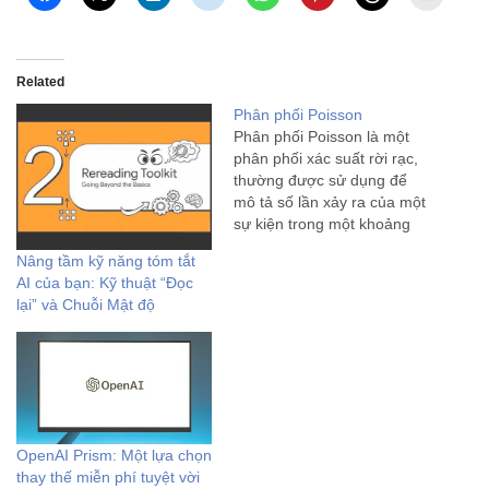
Related
Phân phối Poisson
Phân phối Poisson là một
phân phối xác suất rời rạc,
thường được sử dụng để
mô tả số lần xảy ra của một
sự kiện trong một khoảng
thời gian cố định hoặc trong
Nâng tầm kỹ năng tóm tắt
một không gian cố định, khi
AI của bạn: Kỹ thuật “Đọc
các sự kiện này xảy ra độc
lại” và Chuỗi Mật độ
lập với…
OpenAI Prism: Một lựa chọn
thay thế miễn phí tuyệt vời