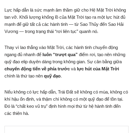
Lực hấp dẫn là sức mạnh âm thầm giữ cho Hệ Mặt Trời không
tan vỡ. Khối lượng khổng lồ của Mặt Trời tạo ra một lực hút đủ
mạnh để giữ tất cả các hành tinh — từ Sao Thủy đến Sao Hải
Vương — trong trạng thái “rơi liên tục” quanh nó.
Thay vì lao thẳng vào Mặt Trời, các hành tinh chuyển động
ngang đủ nhanh để
luôn “trượt qua”
điểm rơi, tạo nên những
quỹ đạo elip duyên dáng trong không gian. Sự cân bằng giữa
chuyển động tiến về phía trước
và
lực hút của Mặt Trời
chính là thứ tạo nên
quỹ đạo
.
Nếu không có lực hấp dẫn, Trái Đất sẽ không có mùa, không có
khí hậu ổn định, và thậm chí không có một quỹ đạo để tồn tại.
Đó là “chất keo vũ trụ” định hình mọi thứ từ hệ hành tinh đến
các thiên hà.