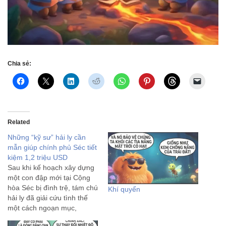
Chia sẻ:
Related
Những “kỹ sư” hải ly cần
mẫn giúp chính phủ Séc tiết
kiệm 1,2 triệu USD
Sau khi kế hoạch xây dựng
một con đập mới tại Cộng
hòa Séc bị đình trệ, tám chú
Khí quyển
hải ly đã giải cứu tình thế
một cách ngoạn mục,
dường như chỉ sau một