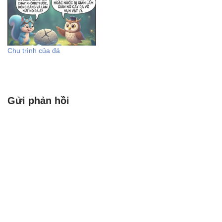
đêm. Các quan chức của
Cộng hòa Séc từng lâm vào
ngõ cụt. Mặc dù…
Chu trình của đá
Gửi phản hồi