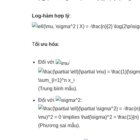
Log-hàm hợp lý
:
T
ối ưu hóa
:
Đối với
:
(Trung bình mẫu).
Đối với
:
(Phương sai mẫu).