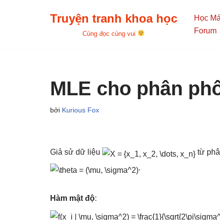
Truyện tranh khoa học
Học M
Chuyển
Forum
Cùng đọc cùng vui
tới
nội
dung
MLE cho phân phố
bởi
Kurious Fox
Giả sử dữ liệu
từ phâ
.
Hàm mật độ
: