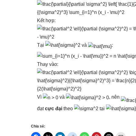
Kết hợp:
Tại
và
:
Thay vào:
Vì
và
, nên
đạt
cực đại
theo
tại
Chia sẻ: