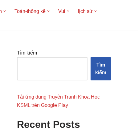
h
Toán-thống kê
Vui
lịch sử
Tìm kiếm
Tìm
kiếm
Tải ứng dụng Truyện Tranh Khoa Học
KSML trên Google Play
Recent Posts