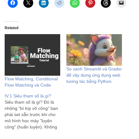
Related
So sánh Streamlit và Gradio
để xây dựng ứng dụng web
Flow Matching, Conditional
tương tác bằng Python.
Flow Matching và Code
IV.1 Siêu tham số là gì?
Siêu tham số là gì? Đó là
những "bí kíp võ công" bạn
phải set sẵn trước khi cho
mô hình học máy "luyện
công" (huấn luyện). Không
giống trọng số tự học từ dữ