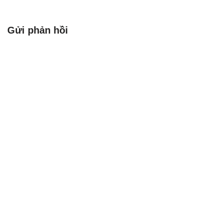
liệu, siêu tham số giống như
cách bạn chọn tốc độ chạy,
số vòng chạy,…
Gửi phản hồi