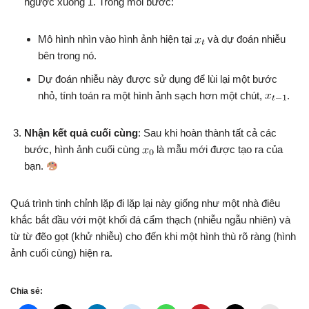
ngược xuống 1. Trong mỗi bước:
Mô hình nhìn vào hình ảnh hiện tại
và dự đoán nhiễu
bên trong nó.
Dự đoán nhiễu này được sử dụng để lùi lại một bước
nhỏ, tính toán ra một hình ảnh sạch hơn một chút,
.
Nhận kết quả cuối cùng
: Sau khi hoàn thành tất cả các
bước, hình ảnh cuối cùng
là mẫu mới được tạo ra của
bạn.
Quá trình tinh chỉnh lặp đi lặp lại này giống như một nhà điêu
khắc bắt đầu với một khối đá cẩm thạch (nhiễu ngẫu nhiên) và
từ từ đẽo gọt (khử nhiễu) cho đến khi một hình thù rõ ràng (hình
ảnh cuối cùng) hiện ra.
Chia sẻ: