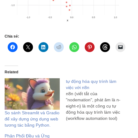
Chia sẻ:
Related
tự động hóa quy trình làm
việc với n8n
n8n (viết tắt của
"nodemation", phát âm là n-
eight-n) là một công cụ tự
động hóa quy trình làm việc
So sánh Streamlit và Gradio
(workflow automation tool)
để xây dựng ứng dụng web
mã nguồn mở và miễn phí
tương tác bằng Python.
(với mô hình fair-code). Nói
Phân Phối Đều và Ứng
một cách dễ hiểu, n8n giúp