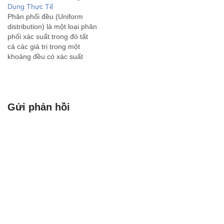
Dụng Thực Tế
bạn kết nối các ứng dụng,
Phân phối đều (Uniform
dịch vụ và dữ…
distribution) là một loại phân
phối xác suất trong đó tất
cả các giá trị trong một
khoảng đều có xác suất
xuất hiện bằng nhau. Có hai
loại phân phối đều chính: 1.
Phân phối đều rời rạc
(Discrete Uniform
Gửi phản hồi
Distribution): Đây là phân
phối…