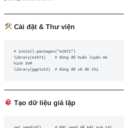
Cài đặt & Thư viện
# install.packages("e1071")

library(e1071)    # Dùng để huấn luyện mô 
hình SVM

Tạo dữ liệu giả lập
set.seed(42)      # Đặt seed để kết quả tái 