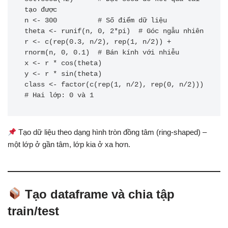
tạo được

n <- 300          # Số điểm dữ liệu

theta <- runif(n, 0, 2*pi)  # Góc ngẫu nhiên

r <- c(rep(0.3, n/2), rep(1, n/2)) + 
rnorm(n, 0, 0.1)  # Bán kính với nhiễu

x <- r * cos(theta)

y <- r * sin(theta)

class <- factor(c(rep(1, n/2), rep(0, n/2)))  
Tạo dữ liệu theo dạng hình tròn đồng tâm (ring-shaped) –
một lớp ở gần tâm, lớp kia ở xa hơn.
Tạo dataframe và chia tập
train/test