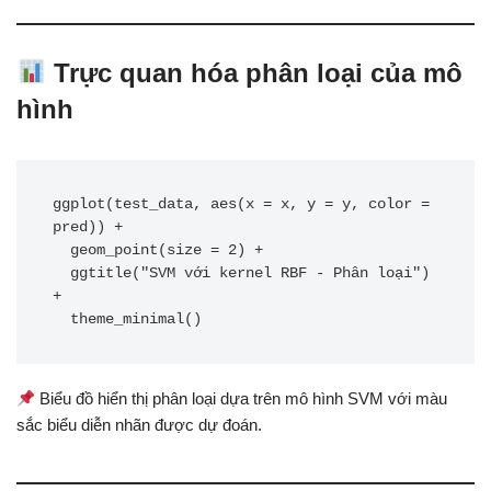
Trực quan hóa phân loại của mô
hình
ggplot(test_data, aes(x = x, y = y, color = 
pred)) +

  geom_point(size = 2) +

  ggtitle("SVM với kernel RBF - Phân loại") 
+

  theme_minimal()
Biểu đồ hiển thị phân loại dựa trên mô hình SVM với màu
sắc biểu diễn nhãn được dự đoán.