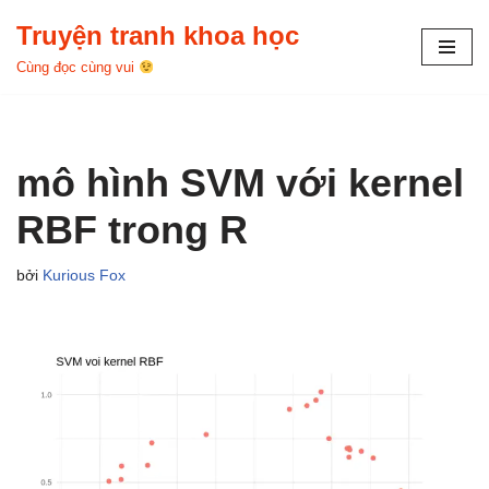
Truyện tranh khoa học
Chuyển
Cùng đọc cùng vui
tới
nội
dung
mô hình SVM với kernel
RBF trong R
bởi
Kurious Fox