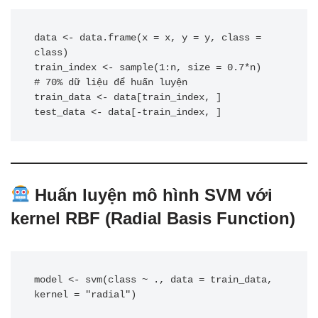
data <- data.frame(x = x, y = y, class = 
class)

train_index <- sample(1:n, size = 0.7*n)      
# 70% dữ liệu để huấn luyện

train_data <- data[train_index, ]

Huấn luyện mô hình SVM với
kernel RBF (Radial Basis Function)
model <- svm(class ~ ., data = train_data, 