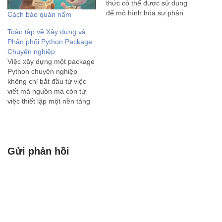
thức có thể được sử dụng
để mô hình hóa sự phân
Cách bảo quản nấm
phối của các alen trong
Toàn tập về Xây dựng và
quần thể. Ví dụ: Mô hình
Phân phối Python Package
hóa sự phân phối alen Giả
Chuyên nghiệp
sử chúng ta…
Việc xây dựng một package
Python chuyên nghiệp
không chỉ bắt đầu từ việc
viết mã nguồn mà còn từ
việc thiết lập một nền tảng
vững chắc về cấu trúc và tổ
chức. Một nền tảng được
thiết kế tốt sẽ đảm bảo tính
dễ bảo trì, khả năng…
Gửi phản hồi