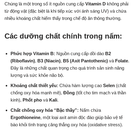
Chúng là một trong số ít nguồn cung cấp
Vitamin D
không phải
từ động vật (đặc biệt là khi tiếp xúc với ánh sáng UV) và chứa
nhiều khoáng chất hiếm thấy trong chế độ ăn thông thường.
Các dưỡng chất chính trong nấm:
Phức hợp Vitamin B:
Nguồn cung cấp dồi dào
B2
(Riboflavin)
,
B3 (Niacin)
,
B5 (Axit Pantothenic)
và
Folate
.
Đây là những chất quan trọng cho quá trình sản sinh năng
lượng và sức khỏe não bộ.
Khoáng chất thiết yếu:
Chứa hàm lượng cao
Selen
(chất
chống oxy hóa mạnh mẽ),
Đồng
(tốt cho tim mạch và thần
kinh),
Phốt pho
và
Kali
.
Chất chống oxy hóa “Bậc thầy”:
Nấm chứa
Ergothioneine
, một loại axit amin độc đáo giúp bảo vệ tế
bào khỏi tình trạng căng thẳng oxy hóa (oxidative stress).