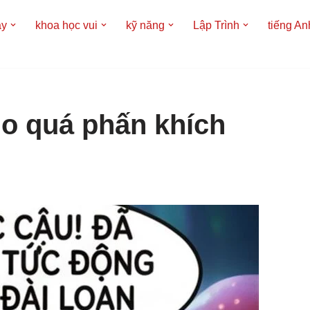
áy
khoa học vui
kỹ năng
Lập Trình
tiếng An
do quá phấn khích