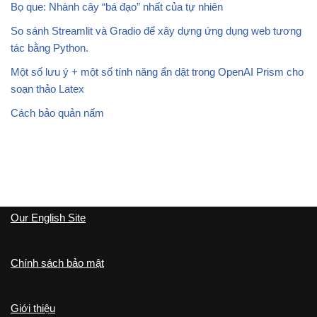
Bọ que: Nhành cây “bá đạo” nhất của tự nhiên
So sánh Streamlit và Gradio để xây dựng ứng dụng web tương
tác bằng Python.
Một số lưu ý + một số tính năng ẩn dật trong OpenAI Prism cho
soạn thảo Latex
Cách bảo quản nấm
Our English Site
Chính sách bảo mật
Giới thiệu