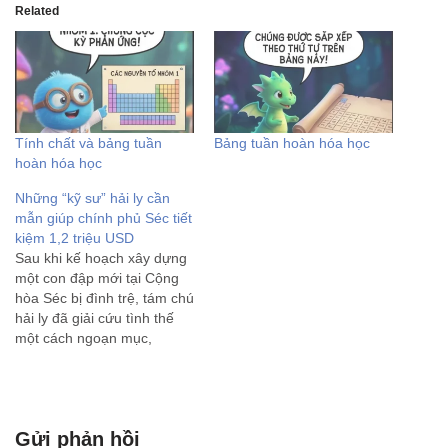
Related
Tính chất và bảng tuần
Bảng tuần hoàn hóa học
hoàn hóa học
Những “kỹ sư” hải ly cần
mẫn giúp chính phủ Séc tiết
kiệm 1,2 triệu USD
Sau khi kế hoạch xây dựng
một con đập mới tại Cộng
hòa Séc bị đình trệ, tám chú
hải ly đã giải cứu tình thế
một cách ngoạn mục,
dường như chỉ sau một
đêm. Các quan chức của
Cộng hòa Séc từng lâm vào
ngõ cụt. Mặc dù…
Gửi phản hồi