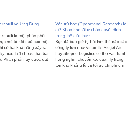
ernoulli và Ứng Dụng
Vận trù học (Operational Research) là
gì? Khoa học tối ưu hóa quyết định
rnoulli là một phân phối
trong thế giới thực
 rạc mô tả kết quả của một
Bạn đã bao giờ tự hỏi làm thế nào các
hỉ có hai khả năng xảy ra:
công ty lớn như Vinamilk, Vietjet Air
ký hiệu là 1) hoặc thất bại
hay Shopee Logistics có thể vận hành
0). Phân phối này được đặt
hàng nghìn chuyến xe, quản lý hàng
à toán học Thụy…
tồn kho khổng lồ và tối ưu chi phí chỉ
trong tích tắc? Bí quyết nằm ở một
ngành…