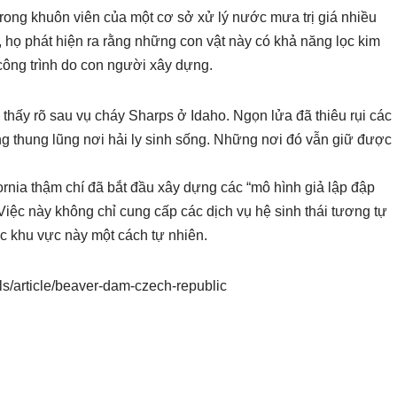
 trong khuôn viên của một cơ sở xử lý nước mưa trị giá nhiều
n, họ phát hiện ra rằng những con vật này có khả năng lọc kim
 công trình do con người xây dựng.
c thấy rõ sau vụ cháy Sharps ở Idaho. Ngọn lửa đã thiêu rụi các
ng thung lũng nơi hải ly sinh sống. Những nơi đó vẫn giữ được
rnia thậm chí đã bắt đầu xây dựng các “mô hình giả lập đập
 Việc này không chỉ cung cấp các dịch vụ hệ sinh thái tương tự
các khu vực này một cách tự nhiên.
s/article/beaver-dam-czech-republic