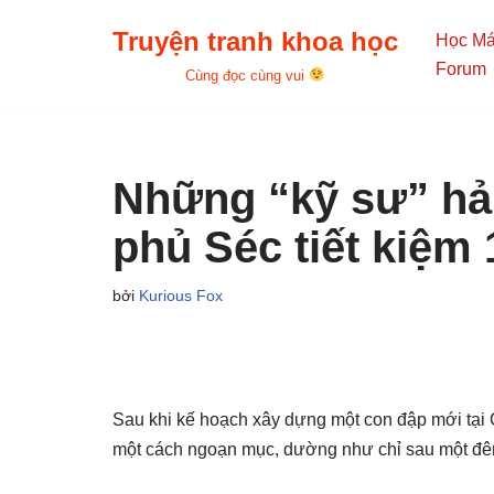
Truyện tranh khoa học
Học M
Chuyển
Forum
Cùng đọc cùng vui
tới
nội
dung
Những “kỹ sư” hải
phủ Séc tiết kiệm 
bởi
Kurious Fox
Sau khi kế hoạch xây dựng một con đập mới tại Cộ
một cách ngoạn mục, dường như chỉ sau một đê