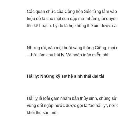
Các quan chức của Cộng hòa Séc từng lâm vào ng
triệu đô la cho một con đập mới nhằm giải quyết
lên kế hoạch. Lý do là họ không thể xin được các
Nhưng rồi, vào một buổi sáng tháng Giêng, mọi 
—bởi tám chú hải ly. Và hoàn toàn miễn phí.
Hải ly: Những kỹ sư hệ sinh thái đại tài
Hải ly là loài gặm nhấm bán thủy sinh, chúng sử
vùng đất ngập nước được gọi là “ao hải ly”, nơ
khỏi thú săn mồi.