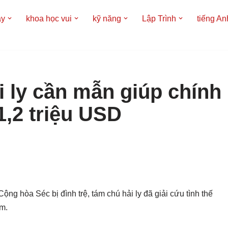
áy
khoa học vui
kỹ năng
Lập Trình
tiếng An
 ly cần mẫn giúp chính
1,2 triệu USD
ng hòa Séc bị đình trệ, tám chú hải ly đã giải cứu tình thế
m.