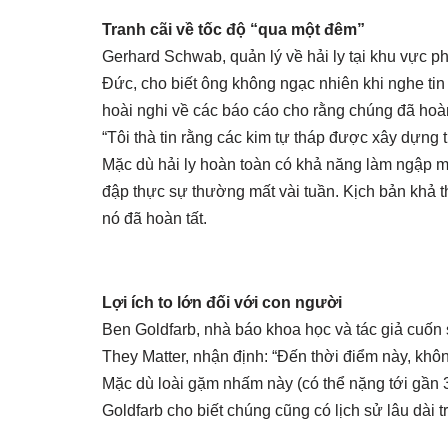
Tranh cãi về tốc độ “qua một đêm”
Gerhard Schwab, quản lý về hải ly tại khu vực p
Đức, cho biết ông không ngạc nhiên khi nghe tin 
hoài nghi về các báo cáo cho rằng chúng đã hoà
“Tôi thà tin rằng các kim tự tháp được xây dựng
Mặc dù hải ly hoàn toàn có khả năng làm ngập 
đập thực sự thường mất vài tuần. Kịch bản khả th
nó đã hoàn tất.
Lợi ích to lớn đối với con người
Ben Goldfarb, nhà báo khoa học và tác giả cuốn 
They Matter, nhận định: “Đến thời điểm này, không
Mặc dù loài gặm nhấm này (có thể nặng tới gần 3
Goldfarb cho biết chúng cũng có lịch sử lâu dài t