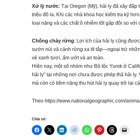
Xử lý nước
: Tại Oregon (Mỹ), hải ly đã xây đập
triệu đô la. Khi các nhà khoa học kiểm tra kỹ hơ
loại nặng và các chất ô nhiễm tốt gấp đôi so với
Chống cháy rừng
: Lợi ích của hải ly cũng đượ
sườn núi và cánh rừng xa tít tắp—ngoại trừ nhữ
vẻ xanh tươi, ẩm ướt và an toàn.
Hiện nay, một số nhóm như Bộ tộc Yurok ở Califo
hải ly” tại những nơi chưa được phép thả hải ly.
mà còn có tiềm năng thu hút hải ly quay trở lại 
Theo https://www.nationalgeographic.com/animal
Chia sẻ: