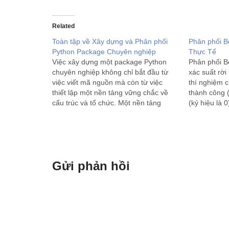
Related
Toàn tập về Xây dựng và Phân phối
Phân phối B
Python Package Chuyên nghiệp
Thực Tế
Việc xây dựng một package Python
Phân phối Be
chuyên nghiệp không chỉ bắt đầu từ
xác suất rời
việc viết mã nguồn mà còn từ việc
thí nghiệm c
thiết lập một nền tảng vững chắc về
thành công (
cấu trúc và tổ chức. Một nền tảng
(ký hiệu là 
được thiết kế tốt sẽ đảm bảo tính dễ
theo tên nh
bảo trì, khả năng…
Gửi phản hồi