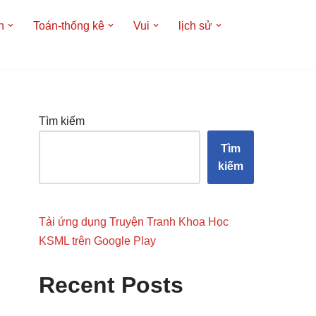
h
Toán-thống kê
Vui
lịch sử
Tìm kiếm
Tìm
kiếm
Tải ứng dụng Truyện Tranh Khoa Học
KSML trên Google Play
Recent Posts