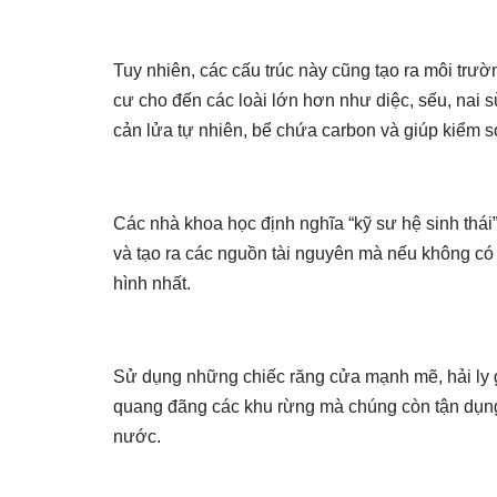
Tuy nhiên, các cấu trúc này cũng tạo ra môi trườn
cư cho đến các loài lớn hơn như diệc, sếu, nai s
cản lửa tự nhiên, bể chứa carbon và giúp kiểm soá
Các nhà khoa học định nghĩa “kỹ sư hệ sinh thái
và tạo ra các nguồn tài nguyên mà nếu không có c
hình nhất.
Sử dụng những chiếc răng cửa mạnh mẽ, hải ly g
quang đãng các khu rừng mà chúng còn tận dụng
nước.