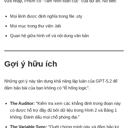
vừa nhập, Prism có “Tầm nhìn toàn cục” của dự án. Nó biết:
Mọi lệnh được định nghĩa trong file .sty
Mọi mục trong thư viện .bib
Quan hệ giữa hình vẽ và nội dung văn bản
Gợi ý hữu ích
Những gợi ý này tận dụng khả năng lập luận của GPT‑5.2 để
đảm bảo bài của bạn không có “lỗ hổng logic”.
The Auditor:
“Kiểm tra xem các khẳng định trong đoạn này
có được hỗ trợ đầy đủ bởi dữ liệu trong Hình 2 và Bảng 1
không. Đánh dấu mọi chỗ phóng đại.”
The Variable Sync:
“Quét chứng minh này và đảm bảo ký