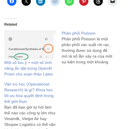
Related
Phân phối Poisson
Phân phối Poisson là một
phân phối xác suất rời rạc,
thường được sử dụng để
mô tả số lần xảy ra của một
sự kiện trong một khoảng
Một số lưu ý + một số tính
thời gian cố định hoặc trong
năng ẩn dật trong OpenAI
một không gian cố định, khi
Prism cho soạn thảo Latex
các sự kiện này xảy ra độc
Vận trù học (Operational
lập với…
Research) là gì? Khoa học
tối ưu hóa quyết định trong
thế giới thực
Bạn đã bao giờ tự hỏi làm
thế nào các công ty lớn như
Vinamilk, Vietjet Air hay
Shopee Logistics có thể vận