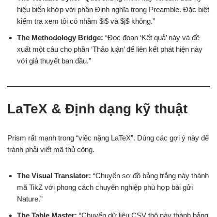
hiệu biến khớp với phần Định nghĩa trong Preamble. Đặc biệt
kiểm tra xem tôi có nhầm $i$ và $j$ không.”
The Methodology Bridge:
“Đọc đoạn ‘Kết quả’ này và đề
xuất một câu cho phần ‘Thảo luận’ để liên kết phát hiện này
với giả thuyết ban đầu.”
LaTeX & Định dạng kỹ thuật
Prism rất mạnh trong “việc nặng LaTeX”. Dùng các gợi ý này để
tránh phải viết mã thủ công.
The Visual Translator:
“Chuyển sơ đồ bảng trắng này thành
mã TikZ với phong cách chuyên nghiệp phù hợp bài gửi
Nature.”
The Table Master:
“Chuyển dữ liệu CSV thô này thành bảng