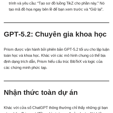
trình và yêu cầu: “Tạo sơ đồ luồng TikZ cho phần này.” Nó
tạo mã đồ họa ngay bên lề để bạn xem trước và “Giữ lại”.
GPT‑5.2: Chuyên gia khoa học
Prism được vận hành bởi phiên bản GPT‑5.2 tối ưu cho lập luận
toán học và khoa học. Khác với các mô hình chung có thể bịa
định dạng trích dẫn, Prism hiểu cấu trúc BibTeX và logic của
các chứng minh phức tạp.
Nhận thức toàn dự án
Khác với cửa sổ ChatGPT thông thường chỉ thấy những gì bạn