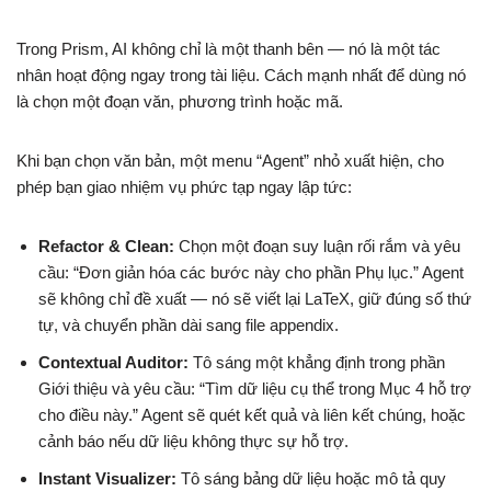
Trong Prism, AI không chỉ là một thanh bên — nó là một tác
nhân hoạt động ngay trong tài liệu. Cách mạnh nhất để dùng nó
là chọn một đoạn văn, phương trình hoặc mã.
Khi bạn chọn văn bản, một menu “Agent” nhỏ xuất hiện, cho
phép bạn giao nhiệm vụ phức tạp ngay lập tức:
Refactor & Clean:
Chọn một đoạn suy luận rối rắm và yêu
cầu: “Đơn giản hóa các bước này cho phần Phụ lục.” Agent
sẽ không chỉ đề xuất — nó sẽ viết lại LaTeX, giữ đúng số thứ
tự, và chuyển phần dài sang file appendix.
Contextual Auditor:
Tô sáng một khẳng định trong phần
Giới thiệu và yêu cầu: “Tìm dữ liệu cụ thể trong Mục 4 hỗ trợ
cho điều này.” Agent sẽ quét kết quả và liên kết chúng, hoặc
cảnh báo nếu dữ liệu không thực sự hỗ trợ.
Instant Visualizer:
Tô sáng bảng dữ liệu hoặc mô tả quy