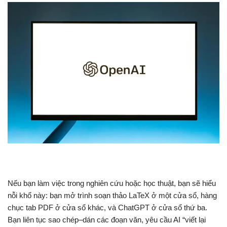
Nếu bạn làm việc trong nghiên cứu hoặc học thuật, bạn sẽ hiểu
nỗi khổ này: bạn mở trình soạn thảo LaTeX ở một cửa sổ, hàng
chục tab PDF ở cửa sổ khác, và ChatGPT ở cửa sổ thứ ba.
Bạn liên tục sao chép–dán các đoạn văn, yêu cầu AI “viết lại