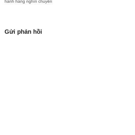
hành hàng nghìn chuyến
xe, quản lý hàng tồn kho
khổng lồ và tối ưu chi phí
chỉ trong tích tắc? Bí quyết
nằm ở một ngành…
Gửi phản hồi