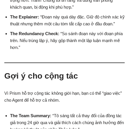
trọng hơn. Tránh ‘chúng tôi tin rằng’ và dùng văn phong
khách quan, bị động khi phù hợp.”
The Explainer:
“Đoạn này quá dày đặc. Giữ độ chính xác kỹ
thuật nhưng thêm một câu tóm tắt cấp cao ở đầu đoạn.”
The Redundancy Check:
“So sánh đoạn này với đoạn phía
trên. Nếu trùng lặp ý, hãy gộp thành một lập luận mạnh mẽ
hơn.”
Gợi ý cho cộng tác
Vì Prism hỗ trợ cộng tác không giới hạn, bạn có thể “giao việc”
cho Agent để hỗ trợ cả nhóm.
The Team Summary:
“Tô sáng tất cả thay đổi của đồng tác
giả trong 24 giờ qua và giải thích cách chúng ảnh hưởng đến