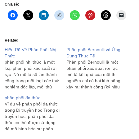
Chia sẻ:
Related
Hiểu Rõ Về Phân Phối Nhị
Phân phối Bernoulli và Ứng
Thức
Dụng Thực Tế
phân phối nhị thức là một
Phân phối Bernoulli là một
loại phân phối xác suất rời
phân phối xác suất rời rạc
rạc. Nó mô tả số lần thành
mô tả kết quả của một thí
công trong một loạt các thử
nghiệm chỉ có hai khả năng
nghiệm độc lập, mỗi thử
xảy ra: thành công (ký hiệu
nghiệm có hai kết quả có
là 1) hoặc thất bại (ký hiệu
phân phối đa thức
thể xảy ra: thành công hoặc
là 0). Phân phối này được
Ví dụ về phân phối đa thức
thất bại. Phân phối nhị thức
đặt theo tên nhà toán học
trong Di truyền học Trong di
thường được…
Thụy…
truyền học, phân phối đa
thức có thể được sử dụng
để mô hình hóa sự phân
phối của các alen trong