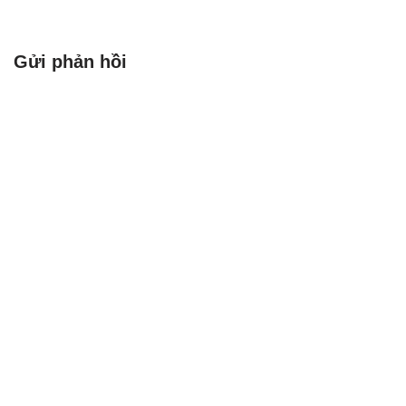
quần thể. Ví dụ: Mô hình
hóa sự phân phối alen Giả
sử chúng ta…
Gửi phản hồi