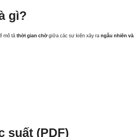
à gì?
để mô tả
thời gian chờ
giữa các sự kiện xảy ra
ngẫu nhiên và
 suất (PDF)