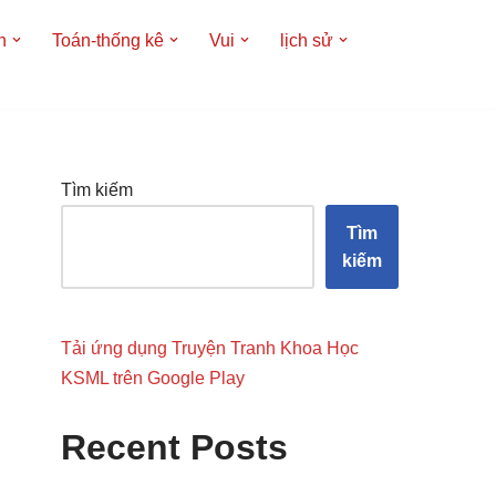
h
Toán-thống kê
Vui
lịch sử
Tìm kiếm
Tìm
kiếm
Tải ứng dụng Truyện Tranh Khoa Học
KSML trên Google Play
Recent Posts