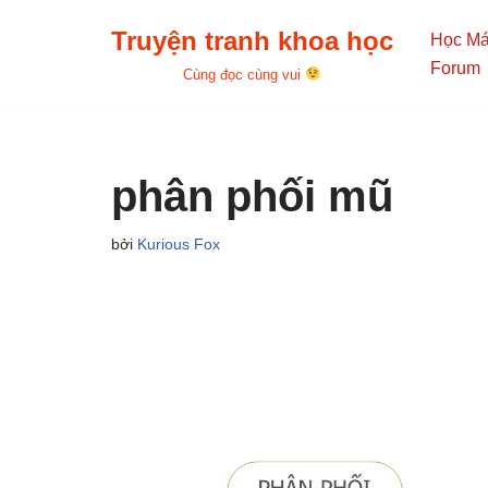
Truyện tranh khoa học
Học M
Chuyển
Forum
Cùng đọc cùng vui
tới
nội
dung
phân phối mũ
bởi
Kurious Fox