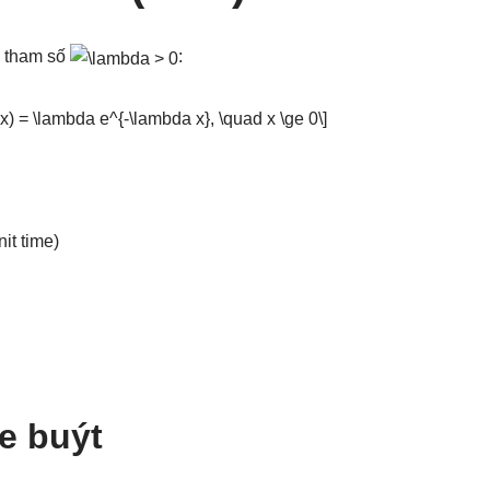
i tham số
:
nit time)
e buýt