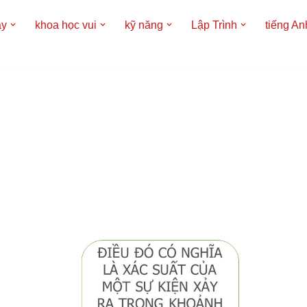
áy
khoa học vui
kỹ năng
Lập Trình
tiếng An